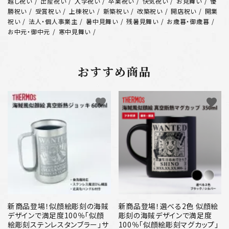
越し祝い
出産祝い
入学祝い
卒業祝い
快気祝い
お見舞い
優
勝祝い
受賞祝い
上棟祝い
新築祝い
改築祝い
開店祝い
開業
祝い
法人・個人事業主
暑中見舞い
残暑見舞い
お歳暮・御歳暮
お中元・御中元
寒中見舞い
おすすめ商品
favorite
favorite
新商品登場！似顔絵彫刻の海賊
新商品登場！選べる2色 似顔絵
デザインで満足度100％「似顔
彫刻の海賊デザインで満足度
絵彫刻ステンレスタンブラー」サ
100％「似顔絵彫刻マグカップ」