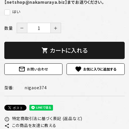
【netshop@nakamuraya.biz】までお送りください。
はい
数量
－
＋
カートに入れる
shopping_cart
mail_outline
favorite
お問い合わせ
型番:
nigaoe374
特定商取引法に基づく表記 (返品など)
error_outline
この商品を友達に教える
share