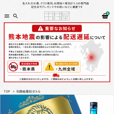
名入れのお酒、グラス彫刻、似顔絵×彫刻ボトルの専門店
記念日やプレゼントやお祝いなどに最適です
0
menu
search
search
似顔絵から選ぶ
名入れ（縦書き）から選ぶ
名入れ（横書き）から選ぶ
配送方法
TOP
>
似顔絵彫刻ボトル
お支払方法