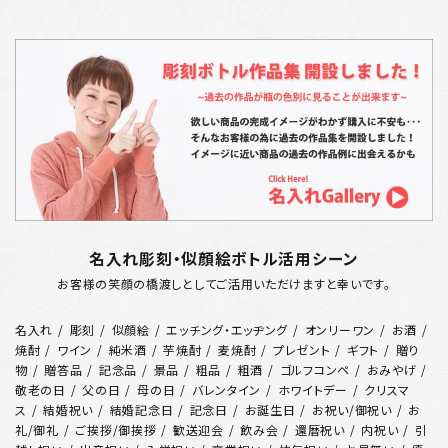
名入れ彫刻・似顔絵ボトル活用シーン
お客様の笑顔の橋渡しとしてご活用いただけますと幸いです。
名入れ
彫刻
似顔絵
エッチング・エッヂング
オンリーワン
お酒
焼酎
ワイン
純米酒
芋焼酎
麦焼酎
プレゼント
ギフト
贈り
物
贈答品
記念品
景品
粗品
粗酒
ゴルフコンペ
おみやげ
敬老の日
父の日
母の日
バレンタイン
ホワイトデー
クリスマ
ス
結婚祝い
結婚記念日
記念日
お誕生日
お祝い/御祝い
お
礼/御礼
ご挨拶/御挨拶
歓送迎会
飲み会
還暦祝い
内祝い
引