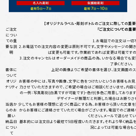
【オリジナルラベル・彫刻ボトルのご注文に際しての重要
ご注文
『ご注文についての重要
につい
ての重
1.お電話での注文は一切
要な説
2.お電話での注文内容の変更は原則不可です。文字やメッセージの聞き
明
ば変更も可能です。作業前であれば変更は可能ですの
3.注文のキャンセルはオーダーメイドの商品の為、いかなる場合でも変
了承ください。
書体に
上記の画像よりご希望の書体を選び、注文画面のス
ついて
オリジ
お客様の中には、写真や画像、文字に色をつけたいというお客様もお見え
ナリティ
力させていただきますので、ご希望の場合はご相談くださいませ。内容
の一例：写真彫刻(白黒ですが可能です)・色付(多色ご用意しております)
デザイナーが無理だと判断した場合はお断りさせ
当店か
少しでもお客様の理想に近づく商品にする為、お客様から頂いた文章を
らのお
からお客様にご連絡させていただく場合がございます。電話でのご連
願い
ください。メールで送らせてい
納品日
基本的には注文日より最短で5日程度いただきます。それより早く納品
につい
況によっては可能な場合もご
て