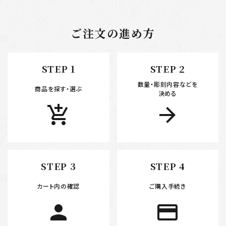
ご注文の進め方
STEP 1
STEP 2
数量・彫刻内容などを
商品を探す・選ぶ
決める
add_shopping_cart
arrow_forward
STEP 3
STEP 4
カート内の確認
ご購入手続き
person
payment