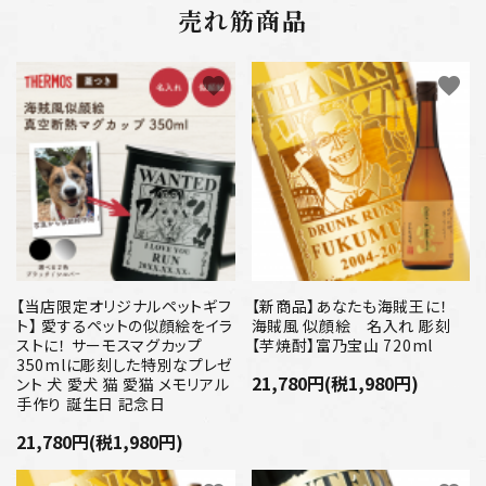
売れ筋商品
favorite
favorite
【当店限定オリジナルペットギフ
【新商品】あなたも海賊王に！
ト】 愛するペットの似顔絵をイラ
海賊風 似顔絵 名入れ 彫刻
ストに！ サーモスマグカップ
【芋焼酎】富乃宝山 720ml
350mlに彫刻した特別なプレゼ
21,780円(税1,980円)
ント 犬 愛犬 猫 愛猫 メモリアル
手作り 誕生日 記念日
21,780円(税1,980円)