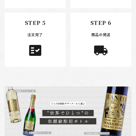
STEP 5
STEP 6
注文完了
商品の発送
fact_check
local_shipping