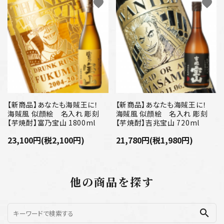
favorite
favorite
【新商品】あなたも海賊王に！
【新商品】あなたも海賊王に！
海賊風 似顔絵 名入れ 彫刻
海賊風 似顔絵 名入れ 彫刻
【芋焼酎】富乃宝山 1800ml
【芋焼酎】吉兆宝山 720ml
23,100円(税2,100円)
21,780円(税1,980円)
他の商品を探す
search