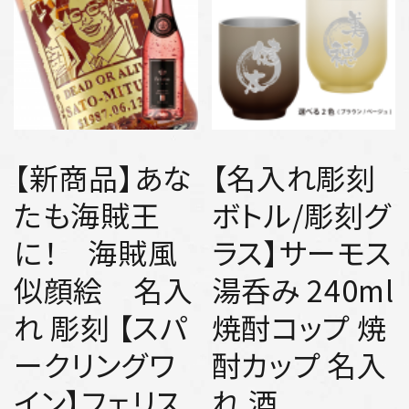
【新商品】あな
【名入れ彫刻
たも海賊王
ボトル/彫刻グ
に！ 海賊風
ラス】サーモス
似顔絵 名入
湯呑み 240ml
れ 彫刻 【スパ
焼酎コップ 焼
ークリングワ
酎カップ 名入
イン】フェリス
れ 酒