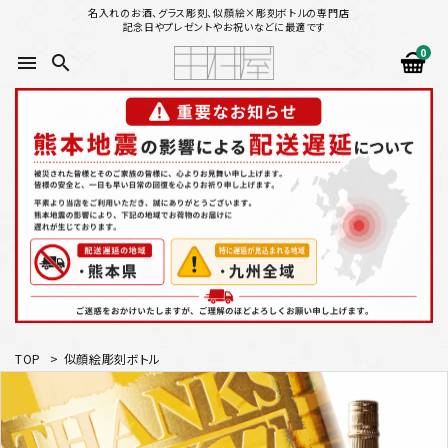
名入れのお酒、グラス彫刻、似顔絵×彫刻ボトルの専門店
記念日やプレゼントやお祝いなどに最適です
0
menu
search
search
似顔絵から選ぶ
名入れ（縦書き）から選ぶ
名入れ（横書き）から選ぶ
配送方法
TOP
>
似顔絵彫刻ボトル
お支払方法