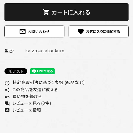
カートに入れる
shopping_cart
mail_outline
favorite
お問い合わせ
型番:
kaizokusatoukuro
特定商取引法に基づく表記 (返品など)
error_outline
この商品を友達に教える
share
買い物を続ける
undo
レビューを見る(0件)
forum
レビューを投稿
rate_review