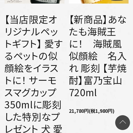
【当店限定オ
【新商品】あな
リジナルペッ
たも海賊王
トギフト】 愛す
に！ 海賊風
るペットの似
似顔絵 名入
顔絵をイラス
れ 彫刻 【芋焼
トに！ サーモ
酎】富乃宝山
スマグカップ
720ml
350mlに彫刻
21,780円(税1,980円)
した特別なプ
レゼント 犬 愛