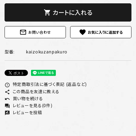
カートに入れる
shopping_cart
mail_outline
favorite
お問い合わせ
型番:
kaizokuzanpakuro
特定商取引法に基づく表記 (返品など)
error_outline
この商品を友達に教える
share
買い物を続ける
undo
レビューを見る(0件)
forum
レビューを投稿
rate_review