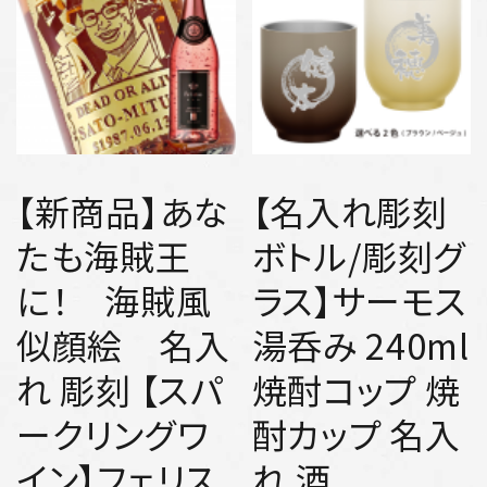
【新商品】あな
【名入れ彫刻
たも海賊王
ボトル/彫刻グ
に！ 海賊風
ラス】サーモス
似顔絵 名入
湯呑み 240ml
れ 彫刻 【スパ
焼酎コップ 焼
ークリングワ
酎カップ 名入
イン】フェリス
れ 酒