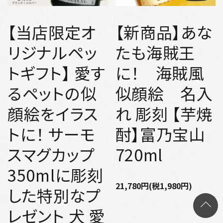
【当店限定オ
【新商品】あな
リジナルペッ
たも海賊王
トギフト】 愛す
に！ 海賊風
るペットの似
似顔絵 名入
顔絵をイラス
れ 彫刻 【芋焼
トに！ サーモ
酎】富乃宝山
スマグカップ
720ml
350mlに彫刻
21,780円(税1,980円)
した特別なプ
レゼント 犬 愛