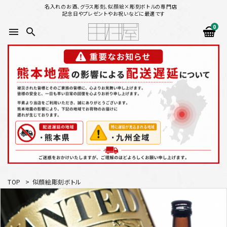
名入れのお酒、グラス彫刻、似顔絵×彫刻ボトルの専門店
記念日やプレゼントやお祝いなどに最適です
0
menu
search
search
似顔絵から選ぶ
名入れ（縦書き）から選ぶ
名入れ（横書き）から選ぶ
配送方法
TOP
>
似顔絵彫刻ボトル
お支払方法