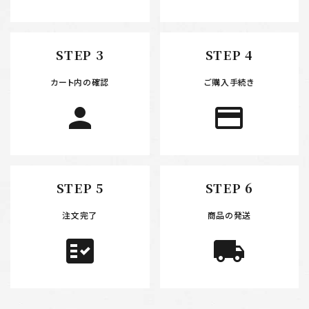
検索する
STEP 3
STEP 4
カート内の確認
ご購入手続き
person
payment
STEP 5
STEP 6
注文完了
商品の発送
fact_check
local_shipping