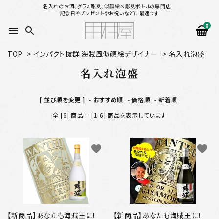
名入れのお酒、グラス彫刻、似顔絵×彫刻ボトルの専門店
記念日やプレゼントやお祝いなどに最適です
0
menu
search
TOP
>
インパクト抜群 海賊風似顔絵デザイナー
>
名入れ泡盛
search
名入れ泡盛
似顔絵から選ぶ
[ 並び順を変更 ]
-
おすすめ順
-
価格順
-
新着順
全 [6] 商品中 [1-6] 商品を表示しています
名入れ（縦書き）から選ぶ
名入れ（横書き）から選ぶ
favorite
favorite
配送方法
お支払方法
【新商品】あなたも海賊王に！
【新商品】あなたも海賊王に！