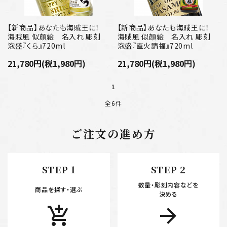
【新商品】あなたも海賊王に！
【新商品】あなたも海賊王に！
海賊風 似顔絵 名入れ 彫刻
海賊風 似顔絵 名入れ 彫刻
泡盛『くら』720ml
泡盛『直火請福』720ml
21,780円(税1,980円)
21,780円(税1,980円)
1
全6件
ご注文の進め方
キーワード
STEP 1
STEP 2
数量・彫刻内容などを
カテゴリー
商品を探す・選ぶ
決める
add_shopping_cart
arrow_forward