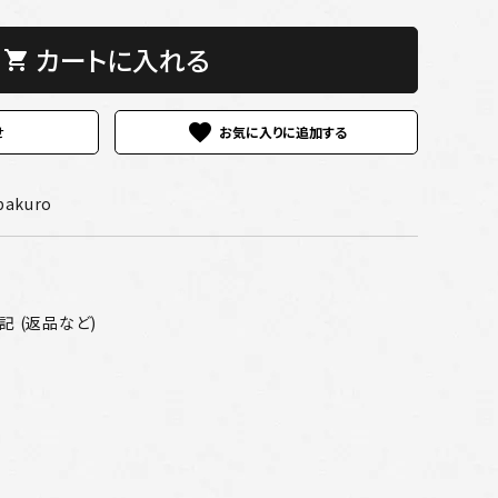
カートに入れる
shopping_cart
favorite
せ
pakuro
 (返品など)