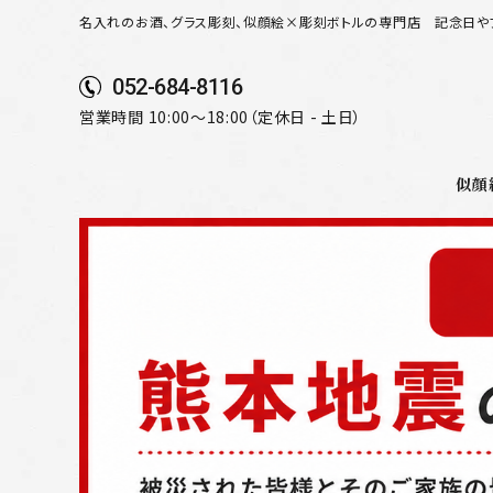
名入れのお酒、グラス彫刻、似顔絵×彫刻ボトルの専門店
記念日や
052-684-8116
営業時間 10:00～18:00（定休日 - 土日）
似顔
search
似顔絵から選ぶ
名入れ（縦書き）から選ぶ
名入れ（横書き）から選ぶ