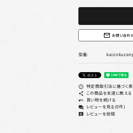
mail_outline
お問い合わ
型番:
kaizokuzan
特定商取引法に基づく表記
error_outline
この商品を友達に教える
share
買い物を続ける
undo
レビューを見る(0件)
forum
レビューを投稿
rate_review