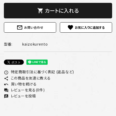
カートに入れる
shopping_cart
mail_outline
favorite
お問い合わせ
型番:
kaizokurento
特定商取引法に基づく表記 (返品など)
error_outline
この商品を友達に教える
share
買い物を続ける
undo
レビューを見る(0件)
forum
レビューを投稿
rate_review