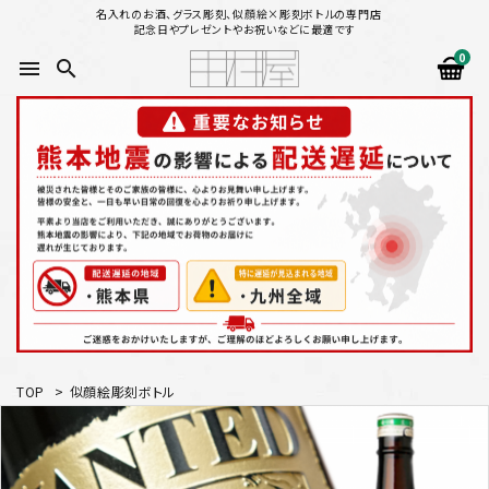
名入れのお酒、グラス彫刻、似顔絵×彫刻ボトルの専門店
記念日やプレゼントやお祝いなどに最適です
0
menu
search
search
似顔絵から選ぶ
名入れ（縦書き）から選ぶ
名入れ（横書き）から選ぶ
配送方法
TOP
>
似顔絵彫刻ボトル
お支払方法