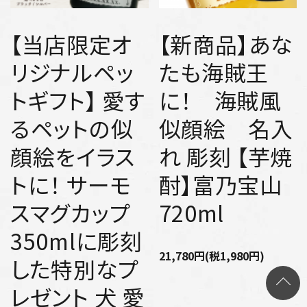
【当店限定オ
【新商品】あな
リジナルペッ
たも海賊王
トギフト】 愛す
に！ 海賊風
るペットの似
似顔絵 名入
顔絵をイラス
れ 彫刻 【芋焼
トに！ サーモ
酎】富乃宝山
スマグカップ
720ml
350mlに彫刻
21,780円(税1,980円)
した特別なプ
レゼント 犬 愛