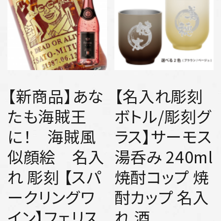
【新商品】あな
【名入れ彫刻
たも海賊王
ボトル/彫刻グ
に！ 海賊風
ラス】サーモス
似顔絵 名入
湯呑み 240ml
れ 彫刻 【スパ
焼酎コップ 焼
ークリングワ
酎カップ 名入
イン】フェリス
れ 酒