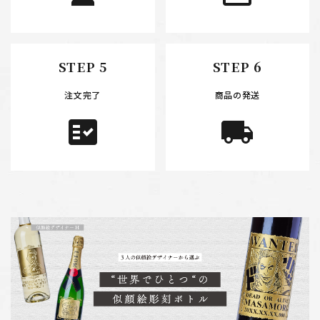
STEP 5
STEP 6
注文完了
商品の発送
fact_check
local_shipping