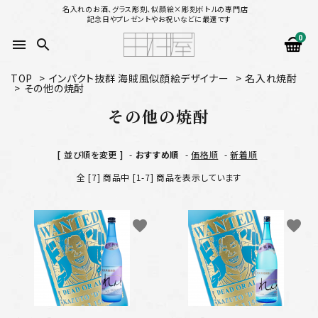
名入れのお酒、グラス彫刻、似顔絵×彫刻ボトルの専門店
記念日やプレゼントやお祝いなどに最適です
0
menu
search
TOP
>
インパクト抜群 海賊風似顔絵デザイナー
>
名入れ焼酎
>
その他の焼酎
search
その他の焼酎
似顔絵から選ぶ
[ 並び順を変更 ]
-
おすすめ順
-
価格順
-
新着順
名入れ（縦書き）から選ぶ
全 [7] 商品中 [1-7] 商品を表示しています
名入れ（横書き）から選ぶ
favorite
favorite
配送方法
お支払方法