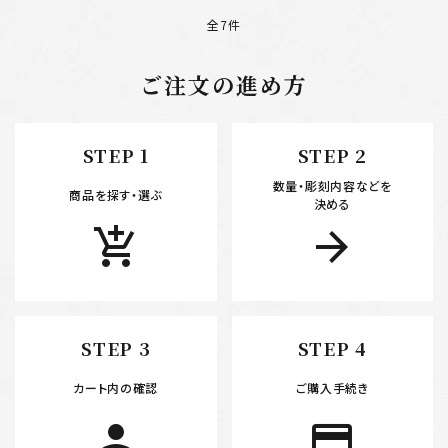
全7件
ご注文の進め方
キーワード
STEP 1
STEP 2
数量・彫刻内容などを
カテゴリー
商品を探す・選ぶ
決める
add_shopping_cart
arrow_forward
検索する
STEP 3
STEP 4
カート内の確認
ご購入手続き
person
payment