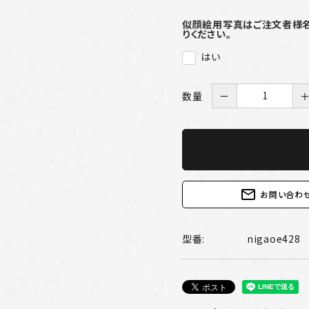
似顔絵用写真はご注文者様名を記
りください。
はい
数量
－
mail_outline
お問い合わ
型番:
nigaoe428