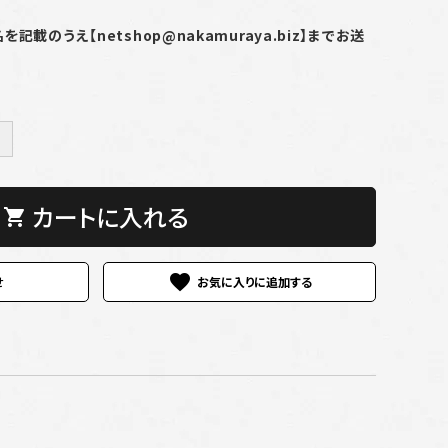
載のうえ【netshop@nakamuraya.biz】までお送
＋
カートに入れる
shopping_cart
favorite
せ