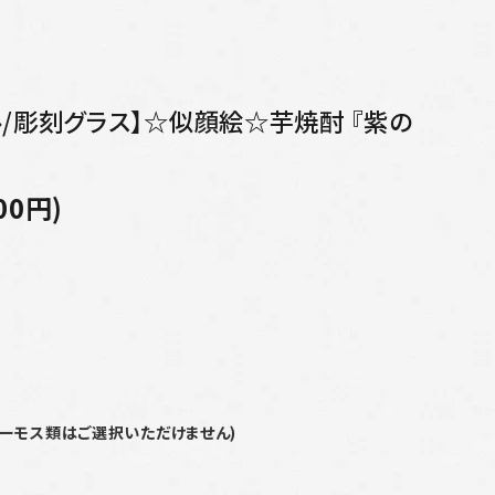
/彫刻グラス】☆似顔絵☆芋焼酎 『紫の
00円)
サーモス類はご選択いただけません)