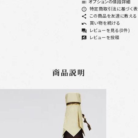
オプションの値段詳細
toc
特定商取引法に基づく表記
error_outline
この商品を友達に教える
share
買い物を続ける
undo
レビューを見る(0件)
forum
レビューを投稿
rate_review
商品説明