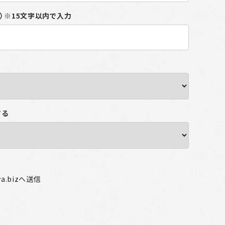
り）※15文字以内で入力
する
ya.bizへ送信