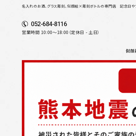
名入れのお酒、グラス彫刻、似顔絵×彫刻ボトルの専門店
記念日や
052-684-8116
営業時間 10:00～18:00（定休日 - 土日）
似顔
search
似顔絵から選ぶ
名入れ（縦書き）から選ぶ
名入れ（横書き）から選ぶ