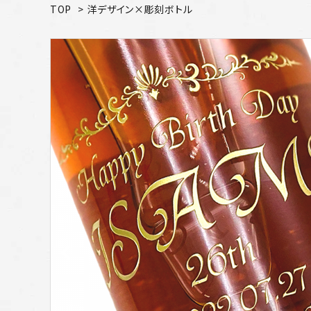
TOP
>
洋デザイン×彫刻ボトル