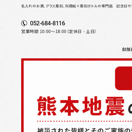
名入れのお酒、グラス彫刻、似顔絵×彫刻ボトルの専門店
記念日や
052-684-8116
営業時間 10:00～18:00（定休日 - 土日）
似顔
search
似顔絵から選ぶ
名入れ（縦書き）から選ぶ
名入れ（横書き）から選ぶ