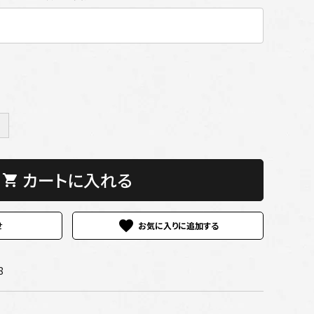
＋
カートに入れる
shopping_cart
favorite
せ
8