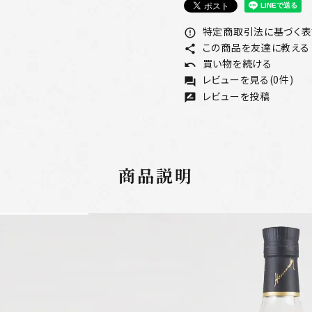
特定商取引法に基づく表記
error_outline
この商品を友達に教える
share
買い物を続ける
undo
レビューを見る(0件)
forum
レビューを投稿
rate_review
商品説明