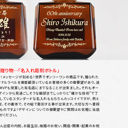
の贈り物…「名入れ彫刻ボトル」
！メッセージが刻める！世界でオンリーワンの商品です。贈られた
ジナルラベルを御愛顧頂いているお客様の多くの御要望があり、遂
MVPも受賞した有名店にまでなることが出来ました。それもオー
ザインから見過ごしそうな細部までしっかりと"確かな技術"で丁
しているスタンダードな名入れももちろんカッコイイですが、例え
、その書体で、その絵で彫刻する事が出来ます。大切な方へ普段
ものですよ！デザインについての御要望やご質問はお気軽に当店
せください。
ろん出産の内祝、お誕生日、結婚のお祝い、開店・開業・起業のお祝