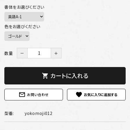
書体をお選びください
色をお選びください
数量
－
＋
カートに入れる
shopping_cart
mail_outline
favorite
お問い合わせ
型番:
yokomoji012