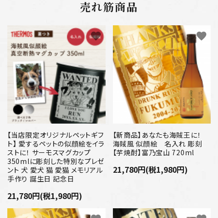
売れ筋商品
favorite
favorite
【当店限定オリジナルペットギフ
【新商品】あなたも海賊王に！
ト】 愛するペットの似顔絵をイラ
海賊風 似顔絵 名入れ 彫刻
ストに！ サーモスマグカップ
【芋焼酎】富乃宝山 720ml
350mlに彫刻した特別なプレゼ
21,780円(税1,980円)
ント 犬 愛犬 猫 愛猫 メモリアル
手作り 誕生日 記念日
21,780円(税1,980円)