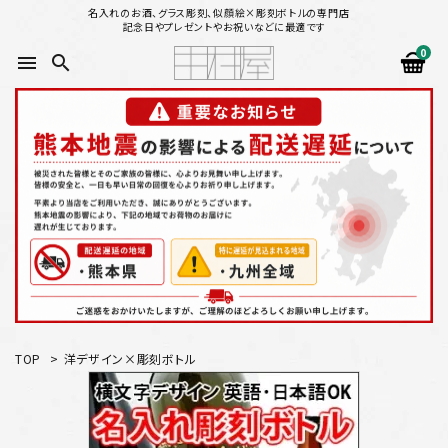
名入れのお酒、グラス彫刻、似顔絵×彫刻ボトルの専門店
記念日やプレゼントやお祝いなどに最適です
0
menu
search
search
似顔絵から選ぶ
名入れ（縦書き）から選ぶ
名入れ（横書き）から選ぶ
配送方法
TOP
>
洋デザイン×彫刻ボトル
お支払方法