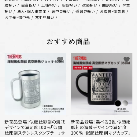
勝祝い
受賞祝い
上棟祝い
新築祝い
改築祝い
開店祝い
開業
祝い
法人・個人事業主
暑中見舞い
残暑見舞い
お歳暮・御歳暮
お中元・御中元
寒中見舞い
おすすめ商品
favorite
favorite
新商品登場！似顔絵彫刻の海賊
新商品登場！選べる2色 似顔絵
デザインで満足度100％「似顔
彫刻の海賊デザインで満足度
絵彫刻ステンレスタンブラー」サ
100％「似顔絵彫刻マグカップ」