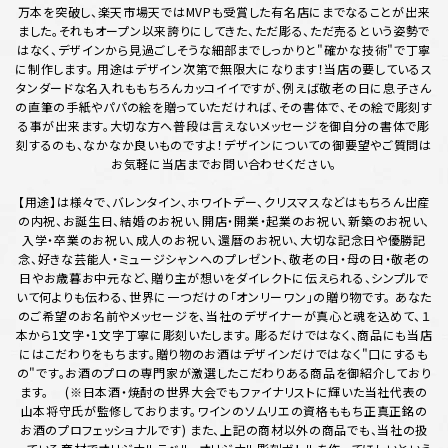
万本を突破し、楽天市場天ではMVPも受賞した有名店にまでなることが出来
ました。それもオープン以来誇りにしてきた、ただ彫る、ただ売るという姿勢で
はなく、デザインから見過ごしそうな細部までしっかりと"確かな技術"で丁寧
に制作します。 用途はデザイン次第で無限大になります！当店の要しているス
タンダードな名入れももちろんカッコイイですが、例えば敬老の日に息子さん
の直筆の手紙やパパの絵を贈っていただければ、その書体で、その絵で彫刻す
る事が出来ます。大切な方へ普段は言えないメッセージを御自分の書体で彫
刻するのも、なかなか良いものですよ！デザインについての御要望やご質問は
お気軽に当店までお問い合わせください。
【用途】は様々で、バレンタイン、ホワイトデー、クリスマスなどはもちろん出産
の内祝、お誕生日、結婚のお祝い、開店・開業・起業のお祝い、新築のお祝い、
入学・卒業のお祝い、成人のお祝い、還暦のお祝い、大切な記念日や優勝記
念、好きな芸能人・ミュージシャンへのプレゼント、敬老の日・母の日・敬老の
日やお歳暮お中元など、贈り主が想いをダイレクトに伝えられる、シンプルで
いて何よりも伝わる、世界に一つだけの「オンリーワン」の贈り物です。 あなた
のご希望のお名前やメッセージを、当社のデザイナーが真心と魂を込めて、１
本から1文字・1文字丁寧に彫刻いたします。 彫るだけではなく、商品にも当店
にはこだわりをもちます。贈り物のお酒はデザインだけではなく"口にするも
の"です。お酒のプロの専門家が激選したこだわりある商品を御紹介しており
ます。 (※日本酒・焼酎の世界大会でもファイナリストに輝いた当社代表の
山本将守氏が監修しております。ワインのソムリエの資格ももち正真正銘の
お酒のプロフェッショナルです) また、上記の商材以外の商品でも、当社の扱