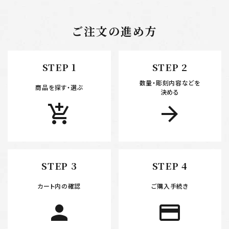
ご注文の進め方
STEP 1
STEP 2
数量・彫刻内容などを
商品を探す・選ぶ
決める
add_shopping_cart
arrow_forward
STEP 3
STEP 4
カート内の確認
ご購入手続き
person
payment