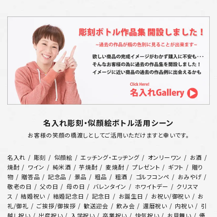
名入れ彫刻・似顔絵ボトル活用シーン
お客様の笑顔の橋渡しとしてご活用いただけますと幸いです。
名入れ
彫刻
似顔絵
エッチング・エッヂング
オンリーワン
お酒
焼酎
ワイン
純米酒
芋焼酎
麦焼酎
プレゼント
ギフト
贈り
物
贈答品
記念品
景品
粗品
粗酒
ゴルフコンペ
おみやげ
敬老の日
父の日
母の日
バレンタイン
ホワイトデー
クリスマ
ス
結婚祝い
結婚記念日
記念日
お誕生日
お祝い/御祝い
お
礼/御礼
ご挨拶/御挨拶
歓送迎会
飲み会
還暦祝い
内祝い
引
越し祝い
出産祝い
入学祝い
卒業祝い
快気祝い
お見舞い
優