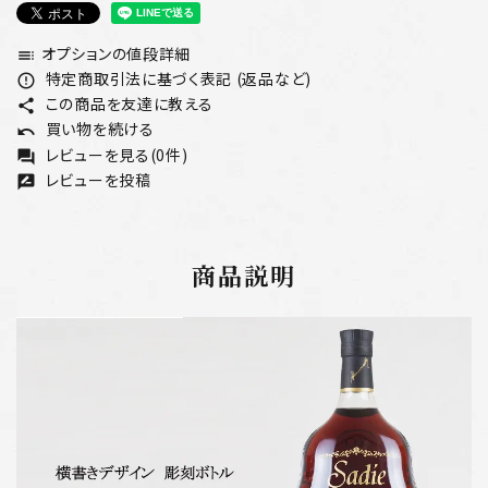
オプションの値段詳細
toc
特定商取引法に基づく表記 (返品など)
error_outline
この商品を友達に教える
share
買い物を続ける
undo
レビューを見る(0件)
forum
レビューを投稿
rate_review
商品説明