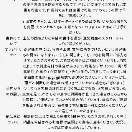
の聞き間違えを防止するためです。但し、注文後すぐにであれば変
更も可能です。作業前であれば変更は可能ですので、その際は早
急にご連絡ください。
3.注文のキャンセルはオーダーメイドの商品の為、いかなる場合で
も変更・キャンセルともに不可となっておりますので予めご了承く
ださい。
書体につ
上記の画像よりご希望の書体を選び、注文画面のスクロールバー
いて
よりご選択ください。
オリジナリ
お客様の中には、写真や画像、文字に色をつけたいというお客様
ティ
もお見えになります。こちらに関しましても、できる範囲でご協力さ
せていただきますので、ご希望の場合はご相談くださいませ。内容
によっては別途有料の場合があります。可能なデザインの一例：写
真彫刻(白黒ですが可能です)・色付(多色ご用意しております)、指
定画像の彫刻（jpg/gif形式でお送りください。※デザイナーが無
理だと判断した場合はお断りさせていただく場合もございます）
当店から
少しでもお客様の理想に近づく商品にする為、お客様から頂いた
のお願い
文章を見て、わからない点やご質問等が出てきた場合はこちらから
お客様にご連絡させていただく場合がございます。電話でのご連絡
を拒否される場合は、備考欄に電話相談不可とご記入ください。メ
ールで送らせていただきます。
納品日に
基本的には注文日より最短で5日程度いただきます。それより早く
ついて
納品を希望されるお客様は店頭まで直接ご連絡ください。状況に
よっては可能な場合もございます。