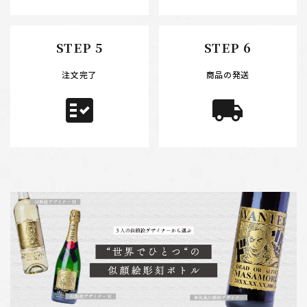
STEP 5
STEP 6
注文完了
商品の発送
fact_check
local_shipping