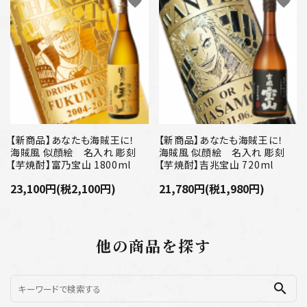
favorite
favorite
【新商品】あなたも海賊王に！
【新商品】あなたも海賊王に！
海賊風 似顔絵 名入れ 彫刻
海賊風 似顔絵 名入れ 彫刻
【芋焼酎】富乃宝山 1800ml
【芋焼酎】吉兆宝山 720ml
23,100円(税2,100円)
21,780円(税1,980円)
他の商品を探す
search