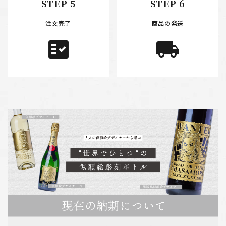
STEP 5
STEP 6
注文完了
商品の発送
fact_check
local_shipping