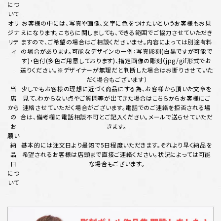
につ
いて
オリ
お客様の中には、写真や画像、文字に色をつけたいというお客様もお見
ジナ
えになります。こちらに関しましても、できる範囲でご協力させていただき
リテ
ますので、ご希望の場合はご相談くださいませ。内容によっては別途有料
ィ
の場合があります。可能なデザインの一例：写真彫刻(白黒ですが可能で
す)・色付(多色ご用意しております)、指定画像の彫刻（jpg/gif形式でお
送りください。※デザイナーが無理だと判断した場合はお断りさせていた
だく場合もございます）
当
少しでもお客様の理想に近づく商品にする為、お客様から頂いた文章を
店
見て、わからない点やご質問等が出てきた場合はこちらからお客様にご
から
連絡させていただく場合がございます。電話でのご連絡を拒否される場
の
合は、備考欄に電話相談不可とご記入ください。メールで送らせていただ
お
きます。
願い
納
基本的には注文日より最短で5日程度いただきます。それより早く納品を
品
希望されるお客様は店頭まで直接ご連絡ください。状況によっては可能
日
な場合もございます。
につ
いて