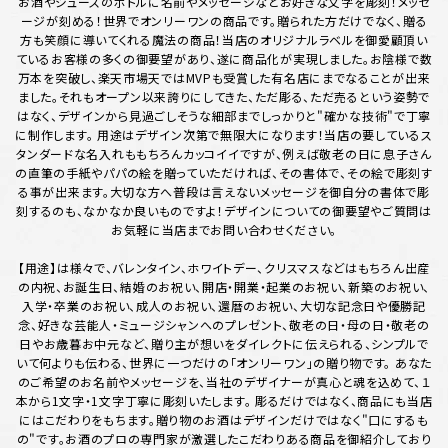
お酒やジュースのボトルに名前やメッセージなどお好きな文字を彫刻！メッセ
ージが刻める！世界でオンリーワンの商品です。贈られた方だけでなく、贈る
方も笑顔に導いてくれる魔法の商品！当店のオリジナルラベルを御愛顧頂い
ているお客様の多くの御要望があり、遂に商品化が実現しました。お陰様で数
万本を突破し、楽天市場天ではMVPも受賞した有名店にまでなることが出来
ました。それもオープン以来誇りにしてきた、ただ彫る、ただ売るという姿勢で
はなく、デザインから見過ごしそうな細部までしっかりと"確かな技術"で丁寧
に制作します。 用途はデザイン次第で無限大になります！当店の要しているス
タンダードな名入れももちろんカッコイイですが、例えば敬老の日に息子さん
の直筆の手紙やパパの絵を贈っていただければ、その書体で、その絵で彫刻す
る事が出来ます。大切な方へ普段は言えないメッセージを御自分の書体で彫
刻するのも、なかなか良いものですよ！デザインについての御要望やご質問は
お気軽に当店までお問い合わせください。
【用途】は様々で、バレンタイン、ホワイトデー、クリスマスなどはもちろん出産
の内祝、お誕生日、結婚のお祝い、開店・開業・起業のお祝い、新築のお祝い、
入学・卒業のお祝い、成人のお祝い、還暦のお祝い、大切な記念日や優勝記
念、好きな芸能人・ミュージシャンへのプレゼント、敬老の日・母の日・敬老の
日やお歳暮お中元など、贈り主が想いをダイレクトに伝えられる、シンプルで
いて何よりも伝わる、世界に一つだけの「オンリーワン」の贈り物です。 あなた
のご希望のお名前やメッセージを、当社のデザイナーが真心と魂を込めて、１
本から1文字・1文字丁寧に彫刻いたします。 彫るだけではなく、商品にも当店
にはこだわりをもちます。贈り物のお酒はデザインだけではなく"口にするも
の"です。お酒のプロの専門家が激選したこだわりある商品を御紹介しており