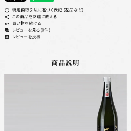
特定商取引法に基づく表記 (返品など)
error_outline
この商品を友達に教える
share
買い物を続ける
undo
レビューを見る(0件)
forum
レビューを投稿
rate_review
商品説明