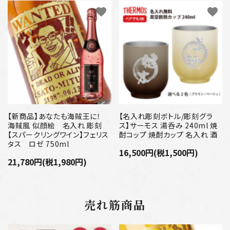
favorite
favorite
【新商品】あなたも海賊王に！
【名入れ彫刻ボトル/彫刻グラ
海賊風 似顔絵 名入れ 彫刻
ス】サーモス 湯呑み 240ml 焼
【スパークリングワイン】フェリス
酎コップ 焼酎カップ 名入れ 酒
タス ロゼ 750ml
16,500円(税1,500円)
21,780円(税1,980円)
売れ筋商品