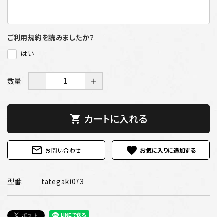
ご利用規約を読みましたか？
はい
数量
－
＋
カートに入れる
shopping_cart
mail_outline
favorite
お問い合わせ
型番:
tategaki073