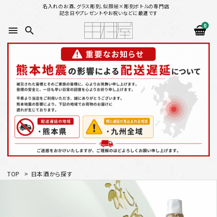
名入れのお酒、グラス彫刻、似顔絵×彫刻ボトルの専門店
記念日やプレゼントやお祝いなどに最適です
0
menu
search
search
似顔絵から選ぶ
名入れ（縦書き）から選ぶ
名入れ（横書き）から選ぶ
配送方法
TOP
>
日本酒から探す
お支払方法