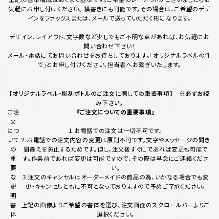
気軽にお申し付けください。 横書きにも可能です。その場合は、ご希望のデザ
インをファックスまたは、メールで送っていただく形になります。
デザイン、レイアウト、文字数など少しでもご不明な点があれば、お気軽にお
問い合わせ下さい！
メール・電話にてお問い合わせをお待ちしております。「オリジナルラベルの件
で」とお申し付けください、担当者へお繋ぎいたします。
【オリジナルラベル・彫刻ボトルのご注文に際しての重要事項】 ※必ずお読
み下さい。
ご注
『ご注文についての重要事項』
文
につ
1.お電話での注文は一切不可です。
いて
2.お電話での注文内容の変更は原則不可です。文字やメッセージの聞き
の
間違えを防止するためです。但し、注文後すぐにであれば変更も可能で
重
す。作業前であれば変更は可能ですので、その際は早急にご連絡くださ
要
い。
な
3.注文のキャンセルはオーダーメイドの商品の為、いかなる場合でも変
説
更・キャンセルともに不可となっておりますので予めご了承ください。
明
書
上記の画像よりご希望の書体を選び、注文画面のスクロールバーよりご
体
選択ください。