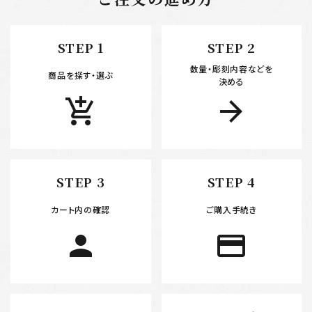
STEP 1
STEP 2
数量・彫刻内容などを
商品を探す・選ぶ
決める
add_shopping_cart
arrow_forward
STEP 3
STEP 4
カート内の確認
ご購入手続き
person
payment