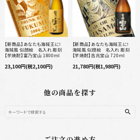
【新商品】あなたも海賊王に！
【新商品】あなたも海賊王に！
海賊風 似顔絵 名入れ 彫刻
海賊風 似顔絵 名入れ 彫刻
【芋焼酎】富乃宝山 1800ml
【芋焼酎】吉兆宝山 720ml
23,100円(税2,100円)
21,780円(税1,980円)
他の商品を探す
search
ご注文の進め方