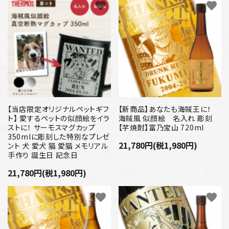
favorite
favorite
【当店限定オリジナルペットギフ
【新商品】あなたも海賊王に！
ト】 愛するペットの似顔絵をイラ
海賊風 似顔絵 名入れ 彫刻
ストに！ サーモスマグカップ
【芋焼酎】富乃宝山 720ml
350mlに彫刻した特別なプレゼ
21,780円(税1,980円)
ント 犬 愛犬 猫 愛猫 メモリアル
手作り 誕生日 記念日
21,780円(税1,980円)
favorite
favorite