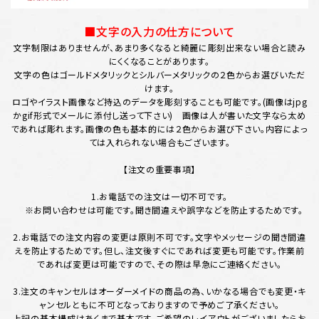
■文字の入力の仕方について
文字制限はありませんが、あまり多くなると綺麗に彫刻出来ない場合と読み
にくくなることがあります。
文字の色はゴールドメタリックとシルバーメタリックの２色からお選びいただ
けます。
ロゴやイラスト画像など持込のデータを彫刻することも可能です。(画像はjpg
かgif形式でメールに添付し送って下さい) 画像は人が書いた文字なら太め
であれば彫れます。画像の色も基本的には２色からお選び下さい。内容によっ
ては入れられない場合もございます。
【注文の重要事項】
1.お電話での注文は一切不可です。
※お問い合わせは可能です。聞き間違えや誤字などを防止するためです。
2.お電話での注文内容の変更は原則不可です。文字やメッセージの聞き間違
えを防止するためです。但し、注文後すぐにであれば変更も可能です。作業前
であれば変更は可能ですので、その際は早急にご連絡ください。
3.注文のキャンセルはオーダーメイドの商品の為、いかなる場合でも変更・キ
ャンセルともに不可となっておりますので予めご了承ください。
上記の基本構成はあくまで基本です。ご希望のレイアウトがございましたらお