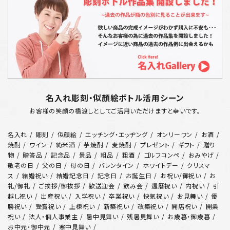
名入れ彫刻・似顔絵ボトル活用シーン
お客様の笑顔の橋渡しとしてご活用いただけますと幸いです。
名入れ
彫刻
似顔絵
エッチング・エッヂング
オンリーワン
お酒
焼酎
ワイン
純米酒
芋焼酎
麦焼酎
プレゼント
ギフト
贈り
物
贈答品
記念品
景品
粗品
粗酒
ゴルフコンペ
おみやげ
敬老の日
父の日
母の日
バレンタイン
ホワイトデー
クリスマ
ス
結婚祝い
結婚記念日
記念日
お誕生日
お祝い/御祝い
お
礼/御礼
ご挨拶/御挨拶
歓送迎会
飲み会
還暦祝い
内祝い
引
越し祝い
出産祝い
入学祝い
卒業祝い
快気祝い
お見舞い
優
勝祝い
受賞祝い
上棟祝い
新築祝い
改築祝い
開店祝い
開業
祝い
法人・個人事業主
暑中見舞い
残暑見舞い
お歳暮・御歳暮
お中元・御中元
寒中見舞い