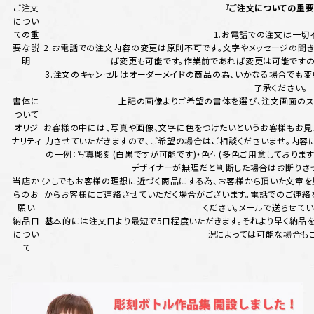
ご注文
『ご注文についての重要
につい
ての重
1.お電話での注文は一切
要な説
2.お電話での注文内容の変更は原則不可です。文字やメッセージの聞き
明
ば変更も可能です。作業前であれば変更は可能ですの
3.注文のキャンセルはオーダーメイドの商品の為、いかなる場合でも変
了承ください。
書体に
上記の画像よりご希望の書体を選び、注文画面のス
ついて
オリジ
お客様の中には、写真や画像、文字に色をつけたいというお客様もお見え
ナリティ
力させていただきますので、ご希望の場合はご相談くださいませ。内容
の一例：写真彫刻(白黒ですが可能です)・色付(多色ご用意しております)
デザイナーが無理だと判断した場合はお断りさせ
当店か
少しでもお客様の理想に近づく商品にする為、お客様から頂いた文章を
らのお
からお客様にご連絡させていただく場合がございます。電話でのご連
願い
ください。メールで送らせてい
納品日
基本的には注文日より最短で5日程度いただきます。それより早く納品
につい
況によっては可能な場合もご
て