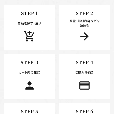
STEP 1
STEP 2
数量・彫刻内容などを
商品を探す・選ぶ
決める
add_shopping_cart
arrow_forward
STEP 3
STEP 4
カート内の確認
ご購入手続き
person
payment
STEP 5
STEP 6