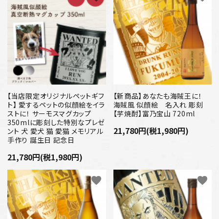
【当店限定オリジナルペットギフ
【新商品】あなたも海賊王に！
ト】 愛するペットの似顔絵をイラ
海賊風 似顔絵 名入れ 彫刻
ストに！ サーモスマグカップ
【芋焼酎】富乃宝山 720ml
350mlに彫刻した特別なプレゼ
21,780円(税1,980円)
ント 犬 愛犬 猫 愛猫 メモリアル
手作り 誕生日 記念日
21,780円(税1,980円)
favorite
favorite