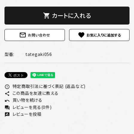
カートに入れる
shopping_cart
mail_outline
favorite
お問い合わせ
型番:
tategaki056
特定商取引法に基づく表記 (返品など)
error_outline
この商品を友達に教える
share
買い物を続ける
undo
レビューを見る(0件)
forum
レビューを投稿
rate_review