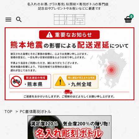
名入れのお酒、グラス彫刻、似顔絵×彫刻ボトルの専門店
記念日やプレゼントやお祝いなどに最適です
0
menu
search
search
似顔絵から選ぶ
名入れ（縦書き）から選ぶ
名入れ（横書き）から選ぶ
配送方法
TOP
>
PC書体彫刻ボトル
お支払方法