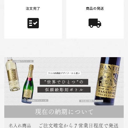
注文完了
商品の発送
fact_check
local_shipping