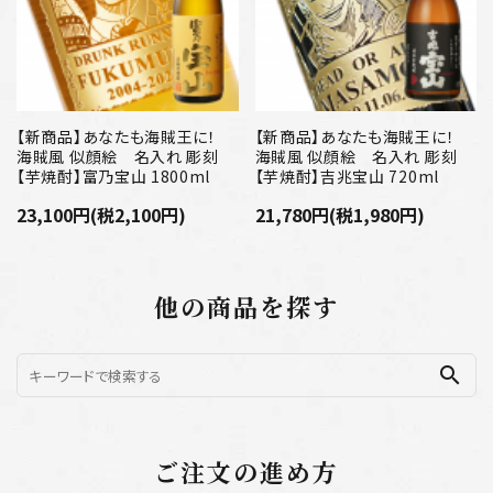
【新商品】あなたも海賊王に！
【新商品】あなたも海賊王に！
海賊風 似顔絵 名入れ 彫刻
海賊風 似顔絵 名入れ 彫刻
【芋焼酎】富乃宝山 1800ml
【芋焼酎】吉兆宝山 720ml
23,100円(税2,100円)
21,780円(税1,980円)
他の商品を探す
search
ご注文の進め方