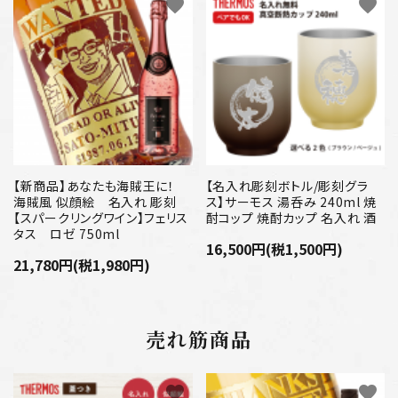
favorite
favorite
【新商品】あなたも海賊王に！
【名入れ彫刻ボトル/彫刻グラ
海賊風 似顔絵 名入れ 彫刻
ス】サーモス 湯呑み 240ml 焼
【スパークリングワイン】フェリス
酎コップ 焼酎カップ 名入れ 酒
タス ロゼ 750ml
16,500円(税1,500円)
21,780円(税1,980円)
売れ筋商品
favorite
favorite