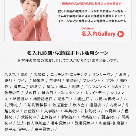
名入れ彫刻・似顔絵ボトル活用シーン
お客様の笑顔の橋渡しとしてご活用いただけますと幸いです。
名入れ
彫刻
似顔絵
エッチング・エッヂング
オンリーワン
お酒
焼酎
ワイン
純米酒
芋焼酎
麦焼酎
プレゼント
ギフト
贈り
物
贈答品
記念品
景品
粗品
粗酒
ゴルフコンペ
おみやげ
敬老の日
父の日
母の日
バレンタイン
ホワイトデー
クリスマ
ス
結婚祝い
結婚記念日
記念日
お誕生日
お祝い/御祝い
お
礼/御礼
ご挨拶/御挨拶
歓送迎会
飲み会
還暦祝い
内祝い
引
越し祝い
出産祝い
入学祝い
卒業祝い
快気祝い
お見舞い
優
勝祝い
受賞祝い
上棟祝い
新築祝い
改築祝い
開店祝い
開業
祝い
法人・個人事業主
暑中見舞い
残暑見舞い
お歳暮・御歳暮
お中元・御中元
寒中見舞い