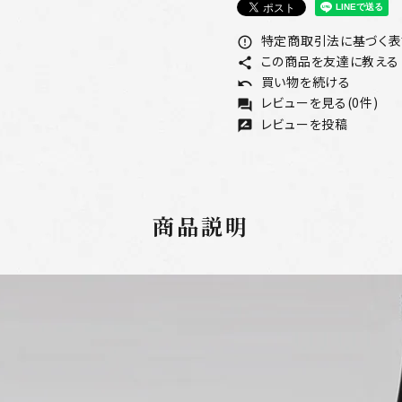
特定商取引法に基づく表記
error_outline
この商品を友達に教える
share
買い物を続ける
undo
レビューを見る(0件)
forum
レビューを投稿
rate_review
商品説明