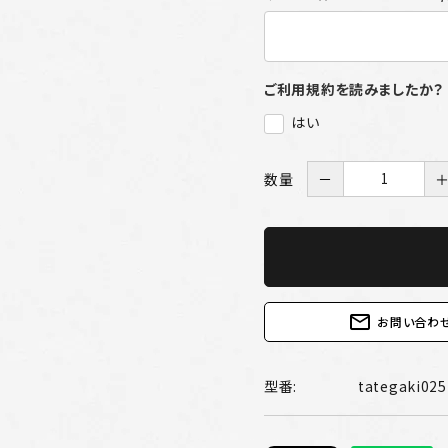
ご利用規約を読みましたか？
はい
数量
－
mail_outline
お問い合わ
型番:
tategaki025