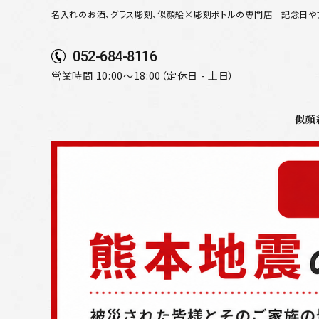
名入れのお酒、グラス彫刻、似顔絵×彫刻ボトルの専門店
記念日や
052-684-8116
営業時間 10:00～18:00（定休日 - 土日）
似顔
search
似顔絵から選ぶ
名入れ（縦書き）から選ぶ
名入れ（横書き）から選ぶ