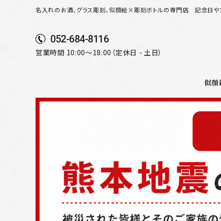
名入れのお酒、グラス彫刻、似顔絵×彫刻ボトルの専門店
記念日や
052-684-8116
営業時間 10:00～18:00（定休日 - 土日）
似顔
search
似顔絵から選ぶ
名入れ（縦書き）から選ぶ
名入れ（横書き）から選ぶ