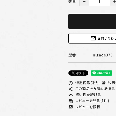
数量
－
mail_outline
お問い合わ
型番:
nigaoe373
特定商取引法に基づく表記
error_outline
この商品を友達に教える
share
買い物を続ける
undo
レビューを見る(1件)
forum
レビューを投稿
rate_review