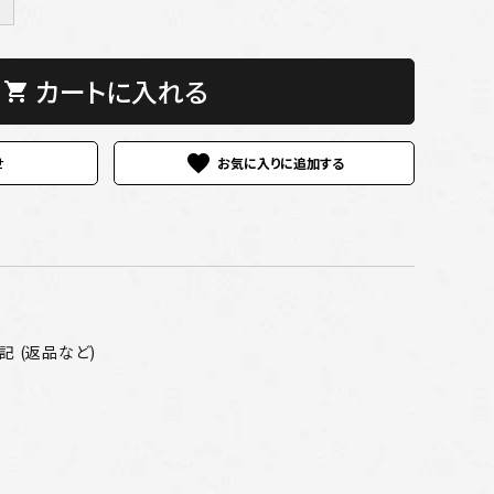
＋
カートに入れる
shopping_cart
favorite
せ
 (返品など)