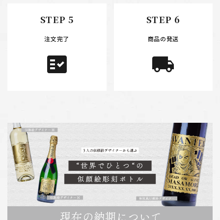
STEP 5
STEP 6
注文完了
商品の発送
fact_check
local_shipping