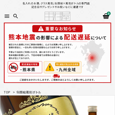
名入れのお酒、グラス彫刻、似顔絵×彫刻ボトルの専門店
記念日やプレゼントやお祝いなどに最適です
0
menu
search
search
似顔絵から選ぶ
名入れ（縦書き）から選ぶ
名入れ（横書き）から選ぶ
配送方法
TOP
>
似顔絵彫刻ボトル
お支払方法