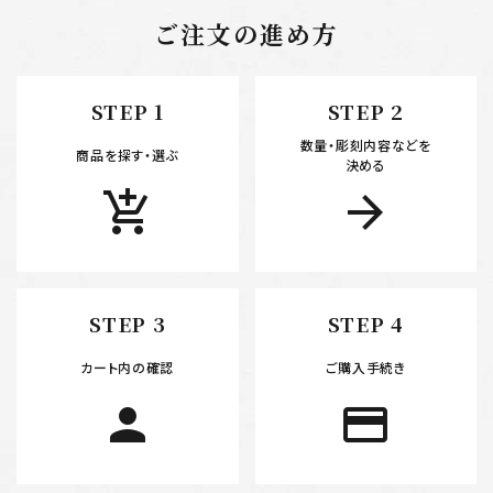
ご注文の進め方
STEP 1
STEP 2
数量・彫刻内容などを
商品を探す・選ぶ
決める
add_shopping_cart
arrow_forward
STEP 3
STEP 4
カート内の確認
ご購入手続き
person
payment