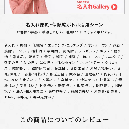
名入れ彫刻・似顔絵ボトル活用シーン
お客様の笑顔の橋渡しとしてご活用いただけますと幸いです。
名入れ
彫刻
似顔絵
エッチング・エッヂング
オンリーワン
お酒
焼酎
ワイン
純米酒
芋焼酎
麦焼酎
プレゼント
ギフト
贈り
物
贈答品
記念品
景品
粗品
粗酒
ゴルフコンペ
おみやげ
敬老の日
父の日
母の日
バレンタイン
ホワイトデー
クリスマ
ス
結婚祝い
結婚記念日
記念日
お誕生日
お祝い/御祝い
お
礼/御礼
ご挨拶/御挨拶
歓送迎会
飲み会
還暦祝い
内祝い
引
越し祝い
出産祝い
入学祝い
卒業祝い
快気祝い
お見舞い
優
勝祝い
受賞祝い
上棟祝い
新築祝い
改築祝い
開店祝い
開業
祝い
法人・個人事業主
暑中見舞い
残暑見舞い
お歳暮・御歳暮
お中元・御中元
寒中見舞い
この商品についてのレビュー