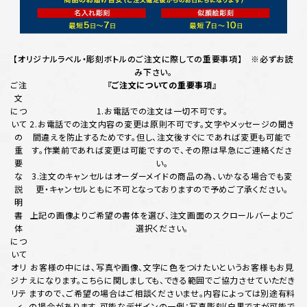
【オリジナルラベル・彫刻ボトルのご注文に際しての重要事項】 ※必ずお読
み下さい。
ご注
『ご注文についての重要事項』
文
につ
1.お電話での注文は一切不可です。
いて
2.お電話での注文内容の変更は原則不可です。文字やメッセージの聞き
の
間違えを防止するためです。但し、注文後すぐにであれば変更も可能で
重
す。作業前であれば変更は可能ですので、その際は早急にご連絡くださ
要
い。
な
3.注文のキャンセルはオーダーメイドの商品の為、いかなる場合でも変
説
更・キャンセルともに不可となっておりますので予めご了承ください。
明
書
上記の画像よりご希望の書体を選び、注文画面のスクロールバーよりご
体
選択ください。
につ
いて
オリ
お客様の中には、写真や画像、文字に色をつけたいというお客様もお見
ジナ
えになります。こちらに関しましても、できる範囲でご協力させていただき
リテ
ますので、ご希望の場合はご相談くださいませ。内容によっては別途有料
ィ
の場合があります。可能なデザインの一例：写真彫刻(白黒ですが可能で