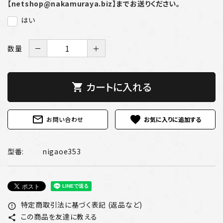
【netshop@nakamuraya.biz】までお送りください。
はい
数量
－
＋
カートに入れる
shopping_cart
mail_outline
favorite
お問い合わせ
型番:
nigaoe353
特定商取引法に基づく表記 (返品など)
error_outline
この商品を友達に教える
share