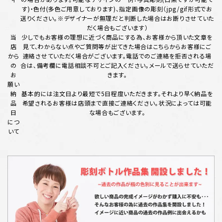
す)・色付(多色ご用意しております)、指定画像の彫刻（jpg/gif形式でお
送りください。※デザイナーが無理だと判断した場合はお断りさせていた
だく場合もございます）
当
少しでもお客様の理想に近づく商品にする為、お客様から頂いた文章を
店
見て、わからない点やご質問等が出てきた場合はこちらからお客様にご
から
連絡させていただく場合がございます。電話でのご連絡を拒否される場
の
合は、備考欄に電話相談不可とご記入ください。メールで送らせていただ
お
きます。
願い
納
基本的には注文日より最短で5日程度いただきます。それより早く納品を
品
希望されるお客様は店頭まで直接ご連絡ください。状況によっては可能
日
な場合もございます。
につ
いて