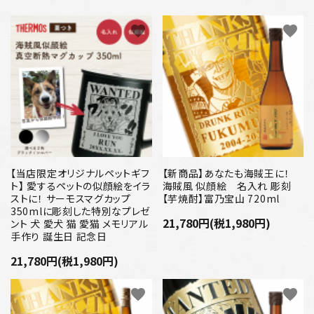
favorite
favorite
【当店限定オリジナルペットギフ
【新商品】あなたも海賊王に！
ト】 愛するペットの似顔絵をイラ
海賊風 似顔絵 名入れ 彫刻
ストに！ サーモスマグカップ
【芋焼酎】富乃宝山 720ml
350mlに彫刻した特別なプレゼ
21,780円(税1,980円)
ント 犬 愛犬 猫 愛猫 メモリアル
手作り 誕生日 記念日
21,780円(税1,980円)
favorite
favorite