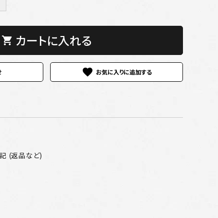
＋
カートに入れる
shopping_cart
favorite
せ
 (返品など)