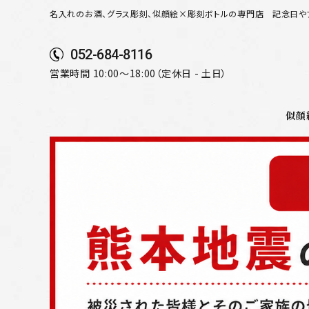
名入れのお酒、グラス彫刻、似顔絵×彫刻ボトルの専門店
記念日や
052-684-8116
営業時間 10:00～18:00（定休日 - 土日）
似顔
search
似顔絵から選ぶ
名入れ（縦書き）から選ぶ
名入れ（横書き）から選ぶ