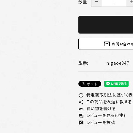
数量
－
mail_outline
お問い合わ
型番:
nigaoe347
特定商取引法に基づく表記
error_outline
この商品を友達に教える
share
買い物を続ける
undo
レビューを見る(0件)
forum
レビューを投稿
rate_review