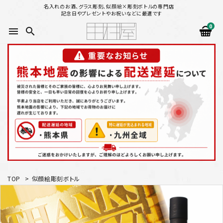
名入れのお酒、グラス彫刻、似顔絵×彫刻ボトルの専門店
記念日やプレゼントやお祝いなどに最適です
0
menu
search
search
似顔絵から選ぶ
名入れ（縦書き）から選ぶ
名入れ（横書き）から選ぶ
配送方法
TOP
>
似顔絵彫刻ボトル
お支払方法