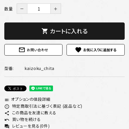
数量
－
＋
カートに入れる
shopping_cart
mail_outline
favorite
お問い合わせ
型番:
kaizoku_chita
オプションの値段詳細
toc
特定商取引法に基づく表記 (返品など)
error_outline
この商品を友達に教える
share
買い物を続ける
undo
レビューを見る(0件)
forum