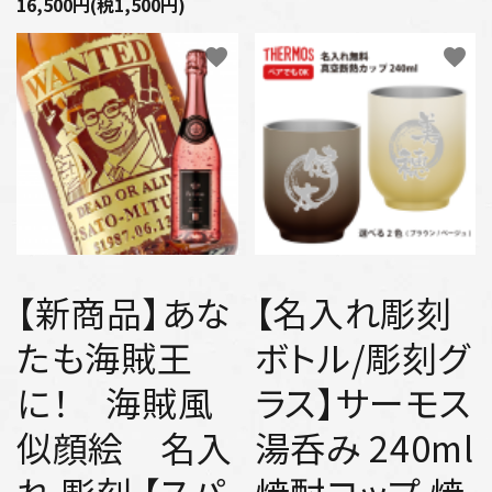
16,500円(税1,500円)
favorite
favorite
【新商品】あな
【名入れ彫刻
たも海賊王
ボトル/彫刻グ
に！ 海賊風
ラス】サーモス
似顔絵 名入
湯呑み 240ml
れ 彫刻 【スパ
焼酎コップ 焼