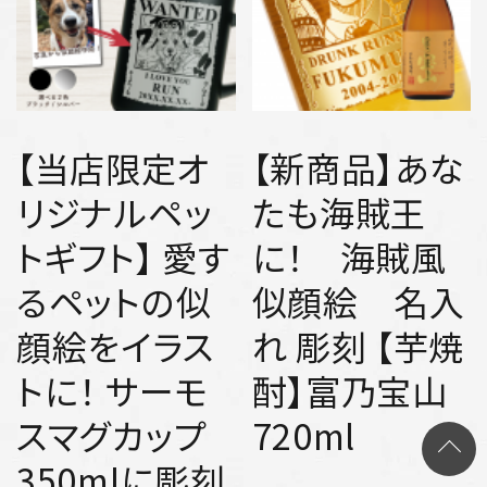
【当店限定オ
【新商品】あな
リジナルペッ
たも海賊王
トギフト】 愛す
に！ 海賊風
るペットの似
似顔絵 名入
顔絵をイラス
れ 彫刻 【芋焼
トに！ サーモ
酎】富乃宝山
スマグカップ
720ml
350mlに彫刻