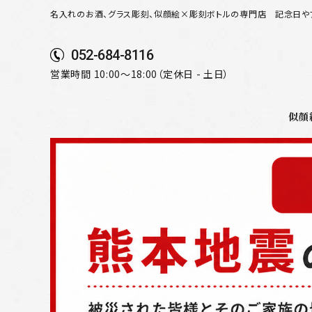
名入れのお酒、グラス彫刻、似顔絵×彫刻ボトルの専門店
記念日や
052-684-8116
営業時間 10:00～18:00（定休日 - 土日）
似顔
search
似顔絵から選ぶ
名入れ（縦書き）から選ぶ
名入れ（横書き）から選ぶ