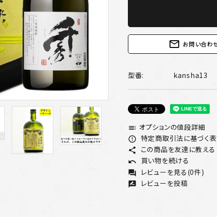
mail_outline
お問い合わ
型番:
kansha13
オプションの値段詳細
toc
特定商取引法に基づく表記
error_outline
この商品を友達に教える
share
買い物を続ける
undo
レビューを見る(0件)
forum
レビューを投稿
rate_review