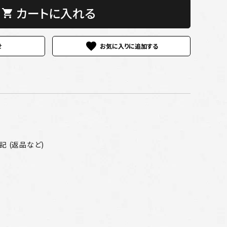
カートに入れる
shopping_cart
favorite
せ
 (返品など)