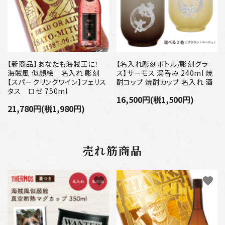
【新商品】あなたも海賊王に！
【名入れ彫刻ボトル/彫刻グラ
海賊風 似顔絵 名入れ 彫刻
ス】サーモス 湯呑み 240ml 焼
【スパークリングワイン】フェリス
酎コップ 焼酎カップ 名入れ 酒
タス ロゼ 750ml
16,500円(税1,500円)
21,780円(税1,980円)
売れ筋商品
favorite
favorite