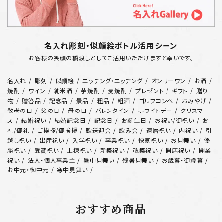
名入れ彫刻・似顔絵ボトル活用シーン
お客様の笑顔の橋渡しとしてご活用いただけますと幸いです。
名入れ
彫刻
似顔絵
エッチング・エッヂング
オンリーワン
お酒
焼酎
ワイン
純米酒
芋焼酎
麦焼酎
プレゼント
ギフト
贈り
物
贈答品
記念品
景品
粗品
粗酒
ゴルフコンペ
おみやげ
敬老の日
父の日
母の日
バレンタイン
ホワイトデー
クリスマ
ス
結婚祝い
結婚記念日
記念日
お誕生日
お祝い/御祝い
お
礼/御礼
ご挨拶/御挨拶
歓送迎会
飲み会
還暦祝い
内祝い
引
越し祝い
出産祝い
入学祝い
卒業祝い
快気祝い
お見舞い
優
勝祝い
受賞祝い
上棟祝い
新築祝い
改築祝い
開店祝い
開業
祝い
法人・個人事業主
暑中見舞い
残暑見舞い
お歳暮・御歳暮
お中元・御中元
寒中見舞い
おすすめ商品