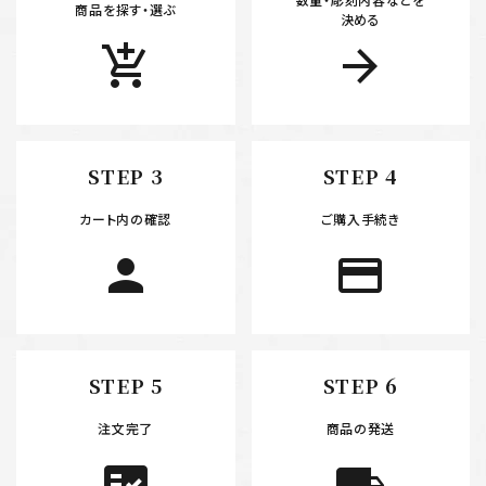
商品を探す・選ぶ
決める
add_shopping_cart
arrow_forward
STEP 3
STEP 4
カート内の確認
ご購入手続き
person
payment
STEP 5
STEP 6
注文完了
商品の発送
fact_check
local_shipping