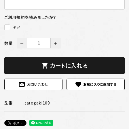
ご利用規約を読みましたか？
はい
数量
－
＋
カートに入れる
shopping_cart
mail_outline
favorite
お問い合わせ
型番:
tategaki109