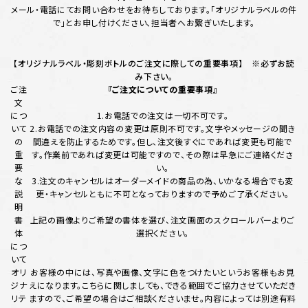
メール・電話にてお問い合わせをお待ちしております。「オリジナルラベルの件
で」とお申し付けください、担当者へお繋ぎいたします。
【オリジナルラベル・彫刻ボトルのご注文に際しての重要事項】 ※必ずお読
み下さい。
ご注
『ご注文についての重要事項』
文
につ
1.お電話での注文は一切不可です。
いて
2.お電話での注文内容の変更は原則不可です。文字やメッセージの聞き
の
間違えを防止するためです。但し、注文後すぐにであれば変更も可能で
重
す。作業前であれば変更は可能ですので、その際は早急にご連絡くださ
要
い。
な
3.注文のキャンセルはオーダーメイドの商品の為、いかなる場合でも変
説
更・キャンセルともに不可となっておりますので予めご了承ください。
明
書
上記の画像よりご希望の書体を選び、注文画面のスクロールバーよりご
体
選択ください。
につ
いて
オリ
お客様の中には、写真や画像、文字に色をつけたいというお客様もお見
ジナ
えになります。こちらに関しましても、できる範囲でご協力させていただき
リテ
ますので、ご希望の場合はご相談くださいませ。内容によっては別途有料