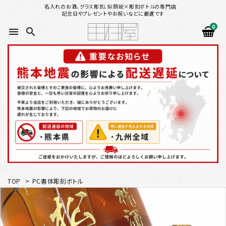
名入れのお酒、グラス彫刻、似顔絵×彫刻ボトルの専門店
記念日やプレゼントやお祝いなどに最適です
0
menu
search
search
似顔絵から選ぶ
名入れ（縦書き）から選ぶ
名入れ（横書き）から選ぶ
配送方法
TOP
>
PC書体彫刻ボトル
お支払方法