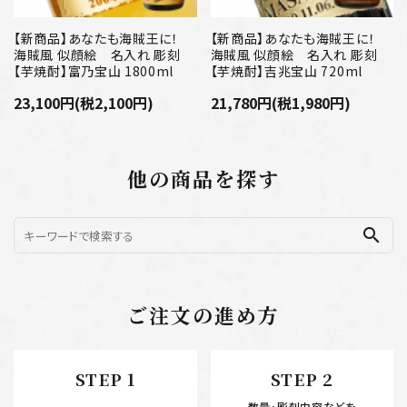
【新商品】あなたも海賊王に！
【新商品】あなたも海賊王に！
海賊風 似顔絵 名入れ 彫刻
海賊風 似顔絵 名入れ 彫刻
【芋焼酎】富乃宝山 1800ml
【芋焼酎】吉兆宝山 720ml
23,100円(税2,100円)
21,780円(税1,980円)
他の商品を探す
search
ご注文の進め方
STEP 1
STEP 2
数量・彫刻内容などを