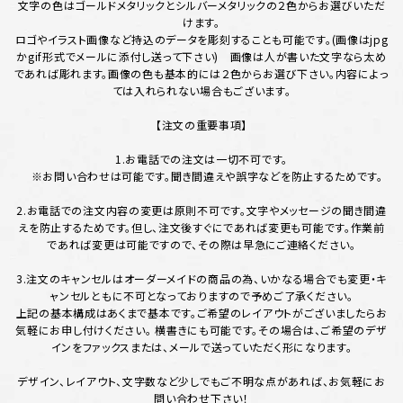
文字の色はゴールドメタリックとシルバーメタリックの２色からお選びいただ
けます。
ロゴやイラスト画像など持込のデータを彫刻することも可能です。(画像はjpg
かgif形式でメールに添付し送って下さい) 画像は人が書いた文字なら太め
であれば彫れます。画像の色も基本的には２色からお選び下さい。内容によっ
ては入れられない場合もございます。
【注文の重要事項】
1.お電話での注文は一切不可です。
※お問い合わせは可能です。聞き間違えや誤字などを防止するためです。
2.お電話での注文内容の変更は原則不可です。文字やメッセージの聞き間違
えを防止するためです。但し、注文後すぐにであれば変更も可能です。作業前
であれば変更は可能ですので、その際は早急にご連絡ください。
3.注文のキャンセルはオーダーメイドの商品の為、いかなる場合でも変更・キ
ャンセルともに不可となっておりますので予めご了承ください。
上記の基本構成はあくまで基本です。ご希望のレイアウトがございましたらお
気軽にお申し付けください。 横書きにも可能です。その場合は、ご希望のデザ
インをファックスまたは、メールで送っていただく形になります。
デザイン、レイアウト、文字数など少しでもご不明な点があれば、お気軽にお
問い合わせ下さい！