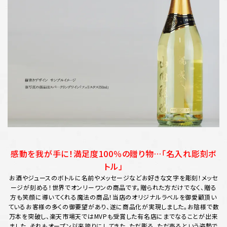
感動を我が手に！満足度100％の贈り物…「名入れ彫刻ボ
トル」
お酒やジュースのボトルに名前やメッセージなどお好きな文字を彫刻！メッセ
ージが刻める！世界でオンリーワンの商品です。贈られた方だけでなく、贈る
方も笑顔に導いてくれる魔法の商品！当店のオリジナルラベルを御愛顧頂い
ているお客様の多くの御要望があり、遂に商品化が実現しました。お陰様で数
万本を突破し、楽天市場天ではMVPも受賞した有名店にまでなることが出来
ました。それもオープン以来誇りにしてきた、ただ彫る、ただ売るという姿勢で