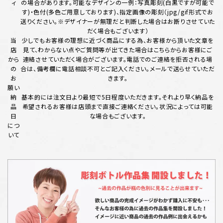
ィ
の場合があります。可能なデザインの一例：写真彫刻(白黒ですが可能で
す)・色付(多色ご用意しております)、指定画像の彫刻（jpg/gif形式でお
送りください。※デザイナーが無理だと判断した場合はお断りさせていた
だく場合もございます）
当
少しでもお客様の理想に近づく商品にする為、お客様から頂いた文章を
店
見て、わからない点やご質問等が出てきた場合はこちらからお客様にご
から
連絡させていただく場合がございます。電話でのご連絡を拒否される場
の
合は、備考欄に電話相談不可とご記入ください。メールで送らせていただ
お
きます。
願い
納
基本的には注文日より最短で5日程度いただきます。それより早く納品を
品
希望されるお客様は店頭まで直接ご連絡ください。状況によっては可能
日
な場合もございます。
につ
いて