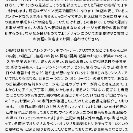
はなく、デザインから見過ごしそうな細部までしっかりと"確かな技術"で丁寧
に制作します。 用途はデザイン次第で無限大になります！当店の要しているス
タンダードな名入れももちろんカッコイイですが、例えば敬老の日に息子さん
の直筆の手紙やパパの絵を贈っていただければ、その書体で、その絵で彫刻す
る事が出来ます。大切な方へ普段は言えないメッセージを御自分の書体で彫
刻するのも、なかなか良いものですよ！デザインについての御要望やご質問は
お気軽に当店までお問い合わせください。
【用途】は様々で、バレンタイン、ホワイトデー、クリスマスなどはもちろん出産
の内祝、お誕生日、結婚のお祝い、開店・開業・起業のお祝い、新築のお祝い、
入学・卒業のお祝い、成人のお祝い、還暦のお祝い、大切な記念日や優勝記
念、好きな芸能人・ミュージシャンへのプレゼント、敬老の日・母の日・敬老の
日やお歳暮お中元など、贈り主が想いをダイレクトに伝えられる、シンプルで
いて何よりも伝わる、世界に一つだけの「オンリーワン」の贈り物です。 あなた
のご希望のお名前やメッセージを、当社のデザイナーが真心と魂を込めて、１
本から1文字・1文字丁寧に彫刻いたします。 彫るだけではなく、商品にも当店
にはこだわりをもちます。贈り物のお酒はデザインだけではなく"口にするも
の"です。お酒のプロの専門家が激選したこだわりある商品を御紹介しており
ます。 (※日本酒・焼酎の世界大会でもファイナリストに輝いた当社代表の
山本将守氏が監修しております。ワインのソムリエの資格ももち正真正銘の
お酒のプロフェッショナルです) また、上記の商材以外の商品でも、当社の扱
っている商材でオリジナルラベル・オリジナル彫刻ボトルを作ってほしいという
ご要望にも、出来る限りお答えしたいと思っております。お見積もりなどは、ま