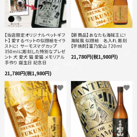
【当店限定オリジナルペットギフ
【新商品】あなたも海賊王に！
ト】 愛するペットの似顔絵をイラ
海賊風 似顔絵 名入れ 彫刻
ストに！ サーモスマグカップ
【芋焼酎】富乃宝山 720ml
350mlに彫刻した特別なプレゼ
21,780円(税1,980円)
ント 犬 愛犬 猫 愛猫 メモリアル
手作り 誕生日 記念日
21,780円(税1,980円)
favorite
favorite