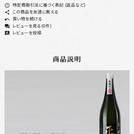
特定商取引法に基づく表記 (返品など)
error_outline
この商品を友達に教える
share
買い物を続ける
undo
レビューを見る(0件)
forum
レビューを投稿
rate_review
商品説明