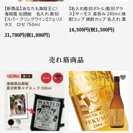
【新商品】あなたも海賊王に！
【名入れ彫刻ボトル/彫刻グラ
海賊風 似顔絵 名入れ 彫刻
ス】サーモス 湯呑み 240ml 焼
【スパークリングワイン】フェリス
酎コップ 焼酎カップ 名入れ 酒
タス ロゼ 750ml
16,500円(税1,500円)
21,780円(税1,980円)
売れ筋商品
favorite
favorite