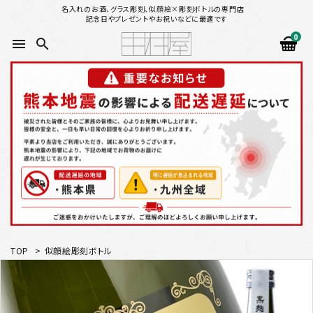
名入れのお酒、グラス彫刻、似顔絵×彫刻ボトルの専門店
記念日やプレゼントやお祝いなどに最適です
0
menu
search
search
似顔絵から選ぶ
名入れ（縦書き）から選ぶ
名入れ（横書き）から選ぶ
配送方法
TOP
>
似顔絵彫刻ボトル
お支払方法