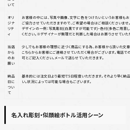
いて
オリ
お客様の中には、写真や画像、文字に色をつけたいというお客様もお
ジナ
ご協力させていただきますので、ご希望の場合はご相談くださいませ
リテ
デザインの一例：写真彫刻(白黒ですが可能です)・色付(多色ご用意して
ィ
ください。※デザイナーが無理だと判断した場合はお断りさせていた
当店
少しでもお客様の理想に近づく商品にする為、お客様から頂いた文章
から
こちらからお客様にご連絡させていただく場合がございます。電話で
のお
可とご記入ください。メールで送らせていただきます。
願い
納品
基本的には注文日より最短で5日程度いただきます。それより早く納
日に
い。状況によっては可能な場合もございます。
つい
て
名入れ彫刻・似顔絵ボトル活用シーン