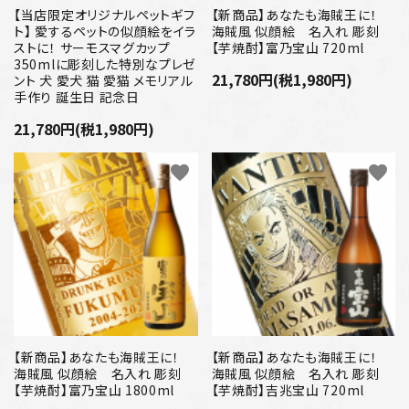
【当店限定オリジナルペットギフ
【新商品】あなたも海賊王に！
ト】 愛するペットの似顔絵をイラ
海賊風 似顔絵 名入れ 彫刻
ストに！ サーモスマグカップ
【芋焼酎】富乃宝山 720ml
350mlに彫刻した特別なプレゼ
21,780円(税1,980円)
ント 犬 愛犬 猫 愛猫 メモリアル
手作り 誕生日 記念日
21,780円(税1,980円)
favorite
favorite
【新商品】あなたも海賊王に！
【新商品】あなたも海賊王に！
海賊風 似顔絵 名入れ 彫刻
海賊風 似顔絵 名入れ 彫刻
【芋焼酎】富乃宝山 1800ml
【芋焼酎】吉兆宝山 720ml