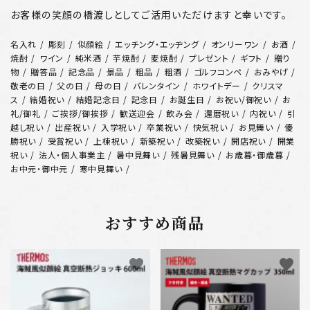
お客様の笑顔の橋渡しとしてご活用いただけますと幸いです。
名入れ
彫刻
似顔絵
エッチング・エッヂング
オンリーワン
お酒
焼酎
ワイン
純米酒
芋焼酎
麦焼酎
プレゼント
ギフト
贈り
物
贈答品
記念品
景品
粗品
粗酒
ゴルフコンペ
おみやげ
敬老の日
父の日
母の日
バレンタイン
ホワイトデー
クリスマ
ス
結婚祝い
結婚記念日
記念日
お誕生日
お祝い/御祝い
お
礼/御礼
ご挨拶/御挨拶
歓送迎会
飲み会
還暦祝い
内祝い
引
越し祝い
出産祝い
入学祝い
卒業祝い
快気祝い
お見舞い
優
勝祝い
受賞祝い
上棟祝い
新築祝い
改築祝い
開店祝い
開業
祝い
法人・個人事業主
暑中見舞い
残暑見舞い
お歳暮・御歳暮
お中元・御中元
寒中見舞い
おすすめ商品
favorite
favorite