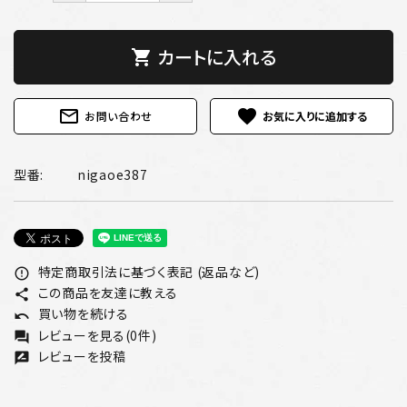
カートに入れる
shopping_cart
mail_outline
favorite
お問い合わせ
型番:
nigaoe387
特定商取引法に基づく表記 (返品など)
error_outline
この商品を友達に教える
share
買い物を続ける
undo
レビューを見る(0件)
forum
レビューを投稿
rate_review