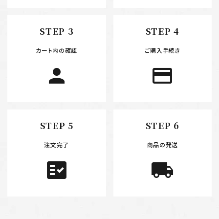
STEP 3
STEP 4
カート内の確認
ご購入手続き
person
payment
STEP 5
STEP 6
注文完了
商品の発送
fact_check
local_shipping