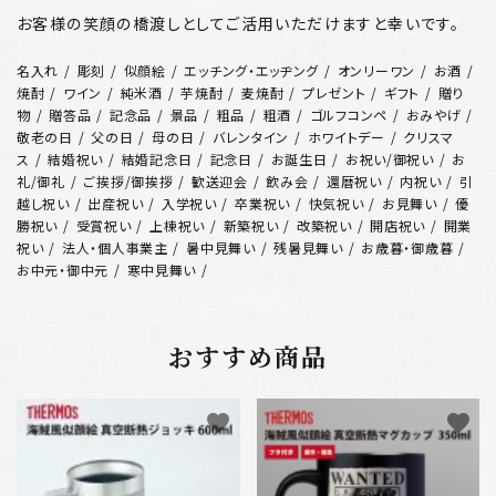
お客様の笑顔の橋渡しとしてご活用いただけますと幸いです。
名入れ
彫刻
似顔絵
エッチング・エッヂング
オンリーワン
お酒
焼酎
ワイン
純米酒
芋焼酎
麦焼酎
プレゼント
ギフト
贈り
物
贈答品
記念品
景品
粗品
粗酒
ゴルフコンペ
おみやげ
敬老の日
父の日
母の日
バレンタイン
ホワイトデー
クリスマ
ス
結婚祝い
結婚記念日
記念日
お誕生日
お祝い/御祝い
お
礼/御礼
ご挨拶/御挨拶
歓送迎会
飲み会
還暦祝い
内祝い
引
越し祝い
出産祝い
入学祝い
卒業祝い
快気祝い
お見舞い
優
勝祝い
受賞祝い
上棟祝い
新築祝い
改築祝い
開店祝い
開業
祝い
法人・個人事業主
暑中見舞い
残暑見舞い
お歳暮・御歳暮
お中元・御中元
寒中見舞い
おすすめ商品
favorite
favorite