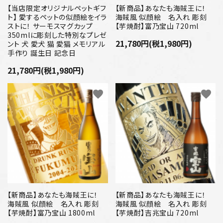
【当店限定オリジナルペットギフ
【新商品】あなたも海賊王に！
ト】 愛するペットの似顔絵をイラ
海賊風 似顔絵 名入れ 彫刻
ストに！ サーモスマグカップ
【芋焼酎】富乃宝山 720ml
350mlに彫刻した特別なプレゼ
21,780円(税1,980円)
ント 犬 愛犬 猫 愛猫 メモリアル
手作り 誕生日 記念日
21,780円(税1,980円)
favorite
favorite
【新商品】あなたも海賊王に！
【新商品】あなたも海賊王に！
海賊風 似顔絵 名入れ 彫刻
海賊風 似顔絵 名入れ 彫刻
【芋焼酎】富乃宝山 1800ml
【芋焼酎】吉兆宝山 720ml