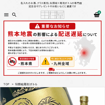
名入れのお酒、グラス彫刻、似顔絵×彫刻ボトルの専門店
記念日やプレゼントやお祝いなどに最適です
0
menu
search
search
似顔絵から選ぶ
名入れ（縦書き）から選ぶ
名入れ（横書き）から選ぶ
配送方法
TOP
>
似顔絵彫刻ボトル
お支払方法