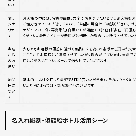
いて
オリ
お客様の中には、写真や画像、文字に色をつけたいというお客様もお
ジナ
ご協力させていただきますので、ご希望の場合はご相談くださいませ
リテ
デザインの一例：写真彫刻(白黒ですが可能です)・色付(多色ご用意して
ィ
ください。※デザイナーが無理だと判断した場合はお断りさせていた
当店
少しでもお客様の理想に近づく商品にする為、お客様から頂いた文章
から
こちらからお客様にご連絡させていただく場合がございます。電話で
のお
可とご記入ください。メールで送らせていただきます。
願い
納品
基本的には注文日より最短で5日程度いただきます。それより早く納
日に
い。状況によっては可能な場合もございます。
つい
て
名入れ彫刻・似顔絵ボトル活用シーン