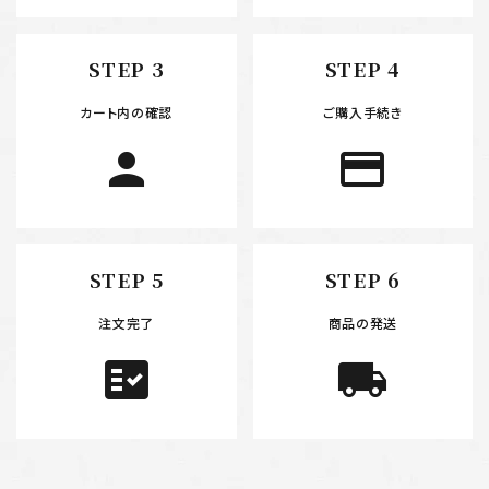
STEP 3
STEP 4
カート内の確認
ご購入手続き
person
payment
STEP 5
STEP 6
注文完了
商品の発送
fact_check
local_shipping