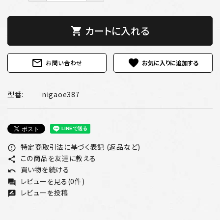
カートに入れる
shopping_cart
mail_outline
favorite
お問い合わせ
型番:
nigaoe387
特定商取引法に基づく表記 (返品など)
error_outline
この商品を友達に教える
share
買い物を続ける
undo
レビューを見る(0件)
forum
レビューを投稿
rate_review