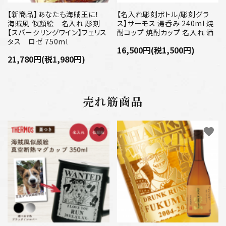
【新商品】あなたも海賊王に！
【名入れ彫刻ボトル/彫刻グラ
海賊風 似顔絵 名入れ 彫刻
ス】サーモス 湯呑み 240ml 焼
【スパークリングワイン】フェリス
酎コップ 焼酎カップ 名入れ 酒
タス ロゼ 750ml
16,500円(税1,500円)
21,780円(税1,980円)
売れ筋商品
favorite
favorite