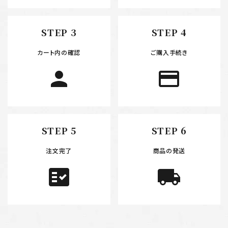
STEP 3
STEP 4
カート内の確認
ご購入手続き
person
payment
STEP 5
STEP 6
注文完了
商品の発送
fact_check
local_shipping