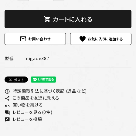
カートに入れる
shopping_cart
mail_outline
favorite
お問い合わせ
型番:
nigaoe387
特定商取引法に基づく表記 (返品など)
error_outline
この商品を友達に教える
share
買い物を続ける
undo
レビューを見る(0件)
forum
レビューを投稿
rate_review