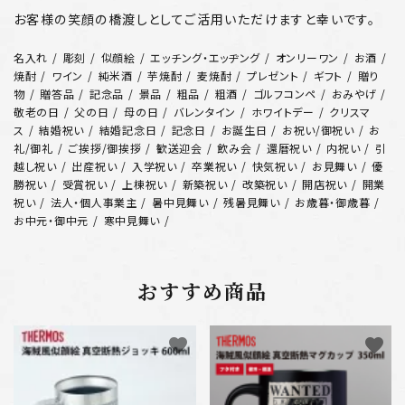
お客様の笑顔の橋渡しとしてご活用いただけますと幸いです。
名入れ
彫刻
似顔絵
エッチング・エッヂング
オンリーワン
お酒
焼酎
ワイン
純米酒
芋焼酎
麦焼酎
プレゼント
ギフト
贈り
物
贈答品
記念品
景品
粗品
粗酒
ゴルフコンペ
おみやげ
敬老の日
父の日
母の日
バレンタイン
ホワイトデー
クリスマ
ス
結婚祝い
結婚記念日
記念日
お誕生日
お祝い/御祝い
お
礼/御礼
ご挨拶/御挨拶
歓送迎会
飲み会
還暦祝い
内祝い
引
越し祝い
出産祝い
入学祝い
卒業祝い
快気祝い
お見舞い
優
勝祝い
受賞祝い
上棟祝い
新築祝い
改築祝い
開店祝い
開業
祝い
法人・個人事業主
暑中見舞い
残暑見舞い
お歳暮・御歳暮
お中元・御中元
寒中見舞い
おすすめ商品
favorite
favorite