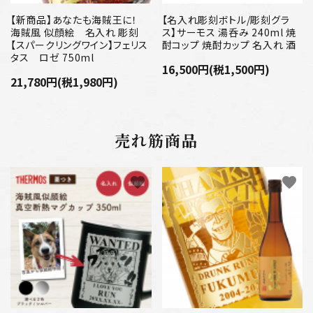
【新商品】あなたも海賊王に！
【名入れ彫刻ボトル/彫刻グラ
海賊風 似顔絵 名入れ 彫刻
ス】サーモス 湯呑み 240ml 焼
【スパークリングワイン】フェリス
酎コップ 焼酎カップ 名入れ 酒
タス ロゼ 750ml
16,500円(税1,500円)
21,780円(税1,980円)
売れ筋商品
favorite
favorite