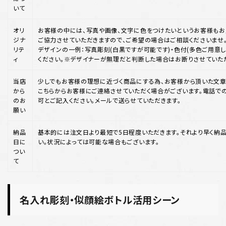
いて
オリ
お客様の中には、写真や画像、文字に色をつけたいというお客様もお
ジナ
ご協力させていただきますので、ご希望の場合はご相談くださいませ
リテ
デザインの一例：写真彫刻(白黒ですが可能です)・色付(多色ご用意して
ィ
ください。※デザイナーが無理だと判断した場合はお断りさせていた
当店
少しでもお客様の理想に近づく商品にする為、お客様から頂いた文章
から
こちらからお客様にご連絡させていただく場合がございます。電話で
のお
可とご記入ください。メールで送らせていただきます。
願い
納品
基本的には注文日より最短で5日程度いただきます。それより早く納
日に
い。状況によっては可能な場合もございます。
つい
て
名入れ彫刻・似顔絵ボトル活用シーン