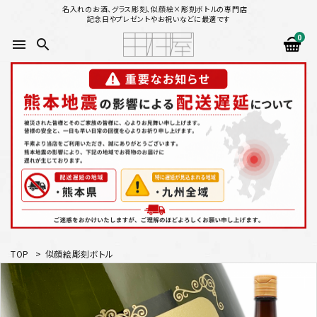
名入れのお酒、グラス彫刻、似顔絵×彫刻ボトルの専門店
記念日やプレゼントやお祝いなどに最適です
0
menu
search
search
似顔絵から選ぶ
名入れ（縦書き）から選ぶ
名入れ（横書き）から選ぶ
配送方法
TOP
>
似顔絵彫刻ボトル
お支払方法