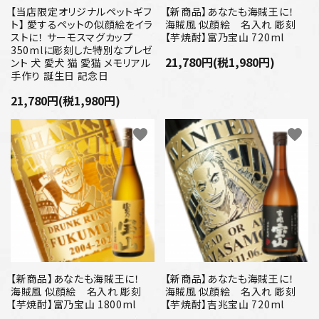
【当店限定オリジナルペットギフ
【新商品】あなたも海賊王に！
ト】 愛するペットの似顔絵をイラ
海賊風 似顔絵 名入れ 彫刻
ストに！ サーモスマグカップ
【芋焼酎】富乃宝山 720ml
350mlに彫刻した特別なプレゼ
21,780円(税1,980円)
ント 犬 愛犬 猫 愛猫 メモリアル
手作り 誕生日 記念日
21,780円(税1,980円)
favorite
favorite
【新商品】あなたも海賊王に！
【新商品】あなたも海賊王に！
海賊風 似顔絵 名入れ 彫刻
海賊風 似顔絵 名入れ 彫刻
【芋焼酎】富乃宝山 1800ml
【芋焼酎】吉兆宝山 720ml