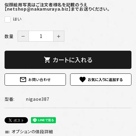
似顔絵用写真はご注文者様名を記載のうえ
【netshop@nakamuraya.biz】までお送りください。
はい
数量
－
＋
カートに入れる
shopping_cart
mail_outline
favorite
お問い合わせ
型番:
nigaoe387
オプションの値段詳細
toc