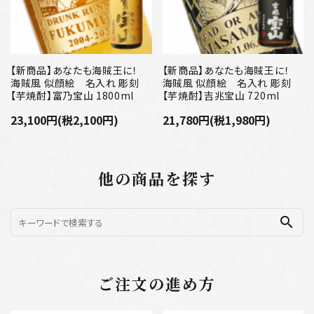
【新商品】あなたも海賊王に！
【新商品】あなたも海賊王に！
海賊風 似顔絵 名入れ 彫刻
海賊風 似顔絵 名入れ 彫刻
【芋焼酎】富乃宝山 1800ml
【芋焼酎】吉兆宝山 720ml
23,100円(税2,100円)
21,780円(税1,980円)
他の商品を探す
search
ご注文の進め方