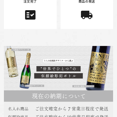
注文完了
商品の発送
fact_check
local_shipping