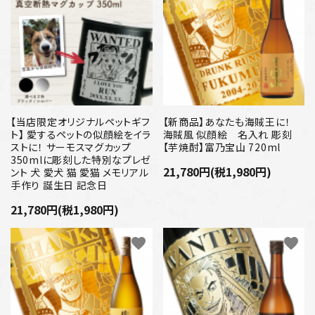
【当店限定オリジナルペットギフ
【新商品】あなたも海賊王に！
ト】 愛するペットの似顔絵をイラ
海賊風 似顔絵 名入れ 彫刻
ストに！ サーモスマグカップ
【芋焼酎】富乃宝山 720ml
350mlに彫刻した特別なプレゼ
21,780円(税1,980円)
ント 犬 愛犬 猫 愛猫 メモリアル
手作り 誕生日 記念日
21,780円(税1,980円)
favorite
favorite