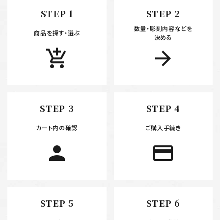
STEP 1
STEP 2
数量・彫刻内容などを
商品を探す・選ぶ
決める
add_shopping_cart
arrow_forward
STEP 3
STEP 4
カート内の確認
ご購入手続き
person
payment
STEP 5
STEP 6