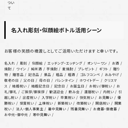
つい
て
名入れ彫刻・似顔絵ボトル活用シーン
お客様の笑顔の橋渡しとしてご活用いただけますと幸いです。
名入れ
彫刻
似顔絵
エッチング・エッヂング
オンリーワン
お酒
焼酎
ワイン
純米酒
芋焼酎
麦焼酎
プレゼント
ギフト
贈り
物
贈答品
記念品
景品
粗品
粗酒
ゴルフコンペ
おみやげ
敬老の日
父の日
母の日
バレンタイン
ホワイトデー
クリスマ
ス
結婚祝い
結婚記念日
記念日
お誕生日
お祝い/御祝い
お
礼/御礼
ご挨拶/御挨拶
歓送迎会
飲み会
還暦祝い
内祝い
引
越し祝い
出産祝い
入学祝い
卒業祝い
快気祝い
お見舞い
優
勝祝い
受賞祝い
上棟祝い
新築祝い
改築祝い
開店祝い
開業
祝い
法人・個人事業主
暑中見舞い
残暑見舞い
お歳暮・御歳暮
お中元・御中元
寒中見舞い