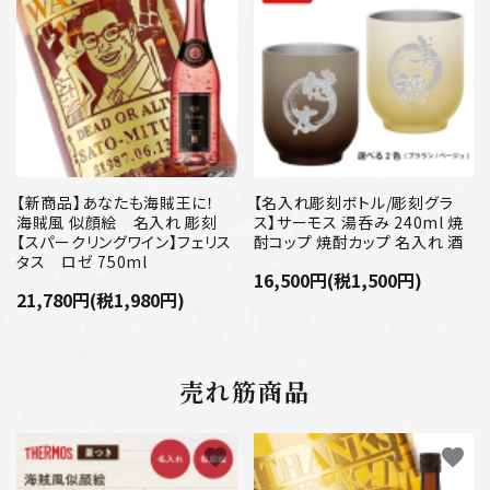
【新商品】あなたも海賊王に！
【名入れ彫刻ボトル/彫刻グラ
海賊風 似顔絵 名入れ 彫刻
ス】サーモス 湯呑み 240ml 焼
【スパークリングワイン】フェリス
酎コップ 焼酎カップ 名入れ 酒
タス ロゼ 750ml
16,500円(税1,500円)
21,780円(税1,980円)
売れ筋商品
favorite
favorite