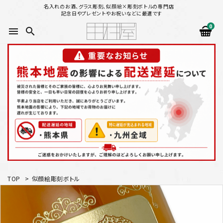
名入れのお酒、グラス彫刻、似顔絵×彫刻ボトルの専門店
記念日やプレゼントやお祝いなどに最適です
0
menu
search
search
似顔絵から選ぶ
名入れ（縦書き）から選ぶ
名入れ（横書き）から選ぶ
配送方法
TOP
>
似顔絵彫刻ボトル
お支払方法