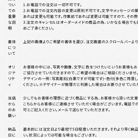
つい
1.お電話での注文は一切不可です。
ての
2.お電話での注文内容の変更は原則不可です。文字やメッセージの聞
重要
あれば変更も可能です。作業前であれば変更は可能ですので、その際
な説
3.注文のキャンセルはオーダーメイドの商品の為、いかなる場合でも
明
めご了承ください。
書体
上記の画像よりご希望の書体を選び、注文画面のスクロールバーより
につ
いて
オリ
お客様の中には、写真や画像、文字に色をつけたいというお客様もお
ジナ
ご協力させていただきますので、ご希望の場合はご相談くださいませ
リテ
デザインの一例：写真彫刻(白黒ですが可能です)・色付(多色ご用意して
ィ
ください。※デザイナーが無理だと判断した場合はお断りさせていた
当店
少しでもお客様の理想に近づく商品にする為、お客様から頂いた文章
から
こちらからお客様にご連絡させていただく場合がございます。電話で
のお
可とご記入ください。メールで送らせていただきます。
願い
納品
基本的には注文日より最短で5日程度いただきます。それより早く納
日に
い。状況によっては可能な場合もございます。