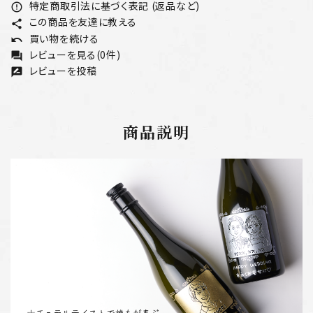
特定商取引法に基づく表記 (返品など)
error_outline
この商品を友達に教える
share
買い物を続ける
undo
レビューを見る(0件)
forum
レビューを投稿
rate_review
商品説明