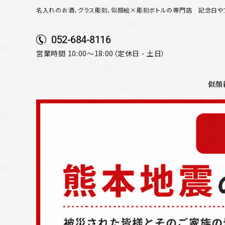
名入れのお酒、グラス彫刻、似顔絵×彫刻ボトルの専門店
記念日や
052-684-8116
営業時間 10:00～18:00（定休日 - 土日）
似顔
search
似顔絵から選ぶ
名入れ（縦書き）から選ぶ
名入れ（横書き）から選ぶ