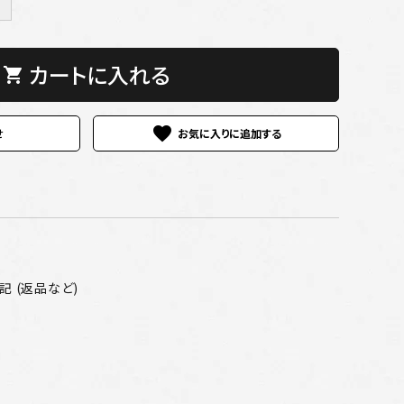
＋
カートに入れる
shopping_cart
favorite
せ
 (返品など)