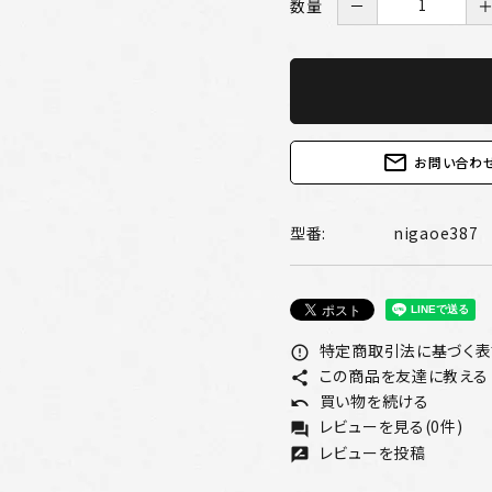
数量
－
mail_outline
お問い合わ
型番:
nigaoe387
特定商取引法に基づく表記
error_outline
この商品を友達に教える
share
買い物を続ける
undo
レビューを見る(0件)
forum
レビューを投稿
rate_review