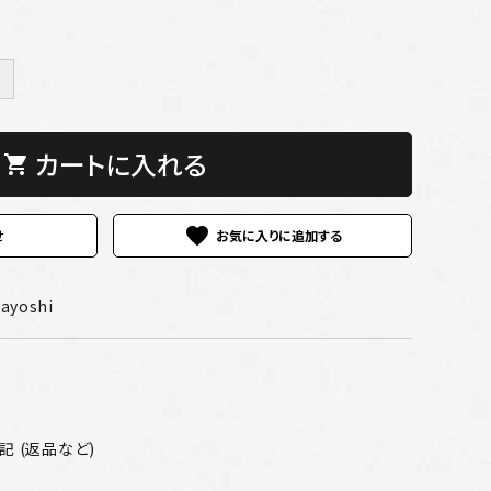
＋
カートに入れる
shopping_cart
favorite
せ
ayoshi
 (返品など)