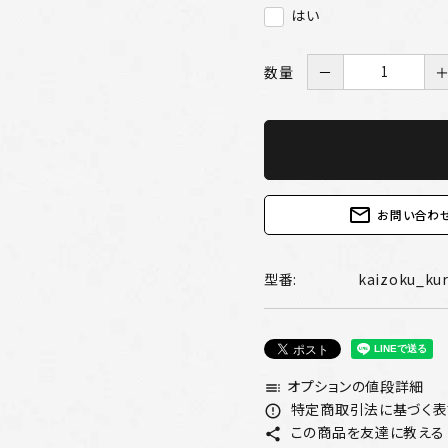
はい
数量
－
mail_outline
お問い合わ
型番:
kaizoku_kur
オプションの値段詳細
toc
特定商取引法に基づく表記
error_outline
この商品を友達に教える
share