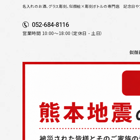
名入れのお酒、グラス彫刻、似顔絵×彫刻ボトルの専門店
記念日や
052-684-8116
営業時間 10:00～18:00（定休日 - 土日）
似顔
search
似顔絵から選ぶ
名入れ（縦書き）から選ぶ
名入れ（横書き）から選ぶ