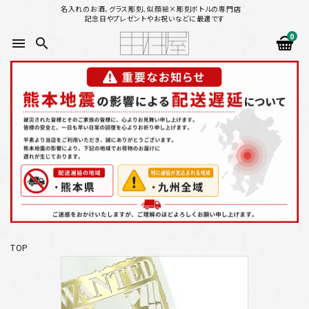
名入れのお酒、グラス彫刻、似顔絵×彫刻ボトルの専門店
記念日やプレゼントやお祝いなどに最適です
0
menu
search
search
似顔絵から選ぶ
名入れ（縦書き）から選ぶ
名入れ（横書き）から選ぶ
配送方法
TOP
お支払方法