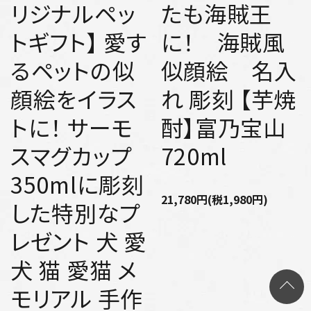
リジナルペッ
たも海賊王
トギフト】 愛す
に！ 海賊風
るペットの似
似顔絵 名入
顔絵をイラス
れ 彫刻 【芋焼
トに！ サーモ
酎】富乃宝山
スマグカップ
720ml
350mlに彫刻
21,780円(税1,980円)
した特別なプ
レゼント 犬 愛
犬 猫 愛猫 メ
モリアル 手作