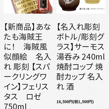
【新商品】あな
【名入れ彫刻
たも海賊王
ボトル/彫刻グ
に！ 海賊風
ラス】サーモス
似顔絵 名入
湯呑み 240ml
れ 彫刻 【スパ
焼酎コップ 焼
ークリングワ
酎カップ 名入
イン】フェリス
れ 酒
タス ロゼ
16,500円(税1,500円)
750ml