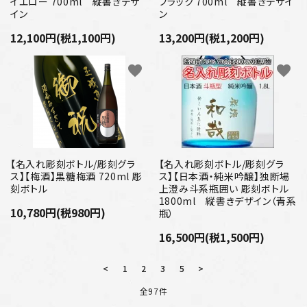
イエロー 700ml 縦書きデザ
ブラック 700ml 縦書きデザイ
イン
ン
12,100円(税1,100円)
13,200円(税1,200円)
favorite
favorite
【名入れ彫刻ボトル/彫刻グラ
【名入れ彫刻ボトル/彫刻グラ
ス】【梅酒】黒糖梅酒 720ml 彫
ス】【日本酒・純米吟醸】独断場
刻ボトル
上澄み斗系瓶囲い 彫刻ボトル
1800ml 縦書きデザイン（青系
10,780円(税980円)
瓶）
16,500円(税1,500円)
<
1
2
3
5
>
全97件