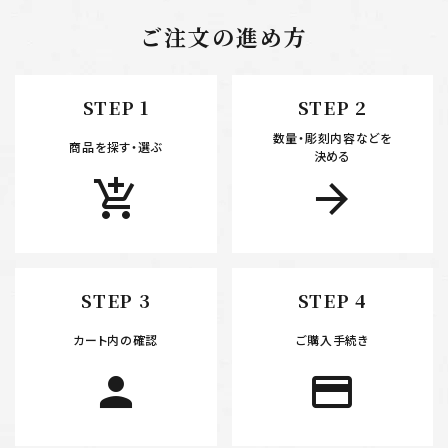
ご注文の進め方
キーワード
STEP 1
STEP 2
数量・彫刻内容などを
カテゴリー
商品を探す・選ぶ
決める
add_shopping_cart
arrow_forward
検索する
STEP 3
STEP 4
カート内の確認
ご購入手続き
person
payment