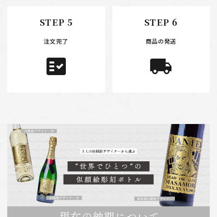
STEP 5
STEP 6
注文完了
商品の発送
fact_check
local_shipping