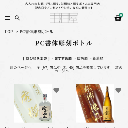
名入れのお酒、グラス彫刻、似顔絵×彫刻ボトルの専門店
記念日やプレゼントやお祝いなどに最適です
0
menu
search
TOP
>
PC書体彫刻ボトル
search
PC書体彫刻ボトル
似顔絵から選ぶ
[ 並び順を変更 ]
-
おすすめ順
-
価格順
-
新着順
前のページへ
全 [97] 商品中 [21-40] 商品を表示しています
次の
名入れ（縦書き）から選ぶ
ページへ
名入れ（横書き）から選ぶ
favorite
favorite
配送方法
お支払方法