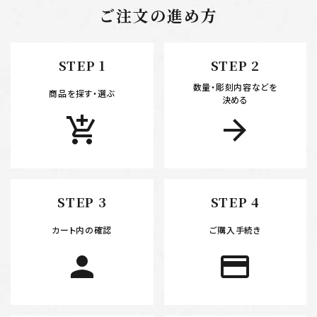
ご注文の進め方
キーワード
STEP 1
STEP 2
数量・彫刻内容などを
カテゴリー
商品を探す・選ぶ
決める
add_shopping_cart
arrow_forward
検索する
STEP 3
STEP 4
カート内の確認
ご購入手続き
person
payment