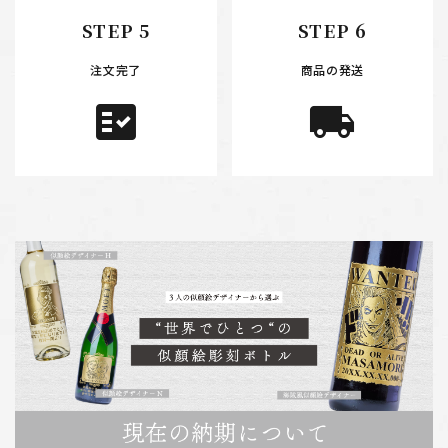
STEP 5
STEP 6
注文完了
商品の発送
fact_check
local_shipping