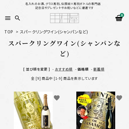
名入れのお酒、グラス彫刻、似顔絵×彫刻ボトルの専門店
記念日やプレゼントやお祝いなどに最適です
0
menu
search
TOP
>
スパークリングワイン(シャンパンなど)
search
スパークリングワイン(シャンパンな
ど)
似顔絵から選ぶ
[ 並び順を変更 ]
-
おすすめ順
-
価格順
-
新着順
名入れ（縦書き）から選ぶ
全 [9] 商品中 [1-9] 商品を表示しています
名入れ（横書き）から選ぶ
favorite
favorite
配送方法
お支払方法