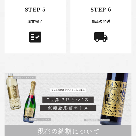
STEP 5
STEP 6
注文完了
商品の発送
fact_check
local_shipping