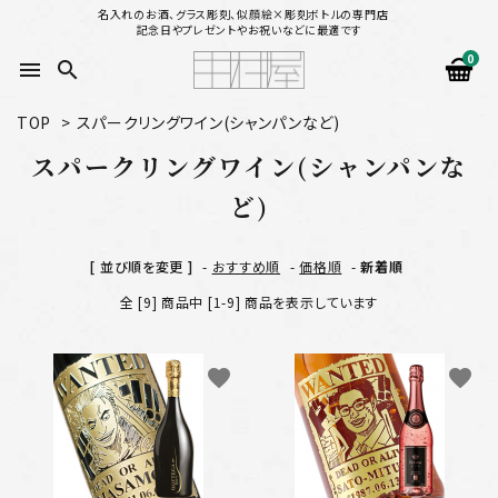
名入れのお酒、グラス彫刻、似顔絵×彫刻ボトルの専門店
記念日やプレゼントやお祝いなどに最適です
0
menu
search
TOP
>
スパークリングワイン(シャンパンなど)
search
スパークリングワイン(シャンパンな
ど)
似顔絵から選ぶ
[ 並び順を変更 ]
-
おすすめ順
-
価格順
-
新着順
名入れ（縦書き）から選ぶ
全 [9] 商品中 [1-9] 商品を表示しています
名入れ（横書き）から選ぶ
favorite
favorite
配送方法
お支払方法