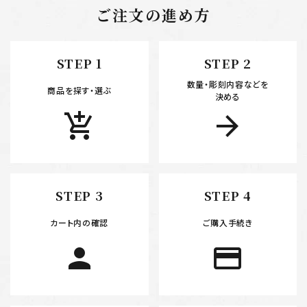
ご注文の進め方
キーワード
STEP 1
STEP 2
数量・彫刻内容などを
カテゴリー
商品を探す・選ぶ
決める
add_shopping_cart
arrow_forward
検索する
STEP 3
STEP 4
カート内の確認
ご購入手続き
person
payment