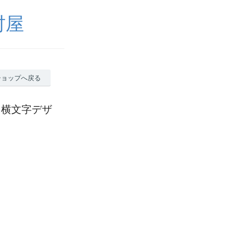
村屋
ショップへ戻る
 横文字デザ