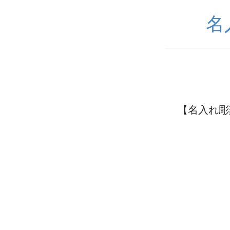
名
【名入れ彫