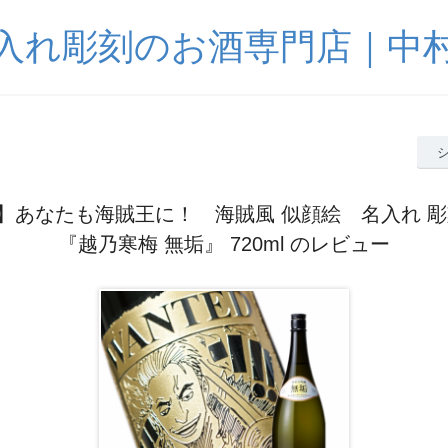
入れ彫刻のお酒専門店｜中
】あなたも海賊王に！ 海賊風 似顔絵 名入れ 彫
『越乃寒梅 無垢』 720ml のレビュー