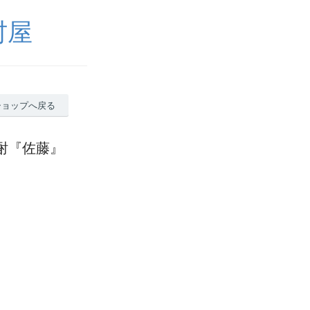
村屋
ショップへ戻る
酎『佐藤』