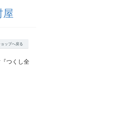
村屋
ショップへ戻る
酎『つくし全