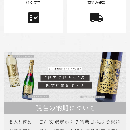
注文完了
商品の発送
fact_check
local_shipping