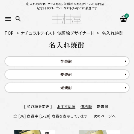
名入れのお酒、グラス彫刻、似顔絵×彫刻ボトルの専門店
記念日やプレゼントやお祝いなどに最適です
0
menu
search
TOP
>
ナチュラルテイスト 似顔絵デザイナーH
>
名入れ焼酎
search
名入れ焼酎
似顔絵から選ぶ
芋焼酎
名入れ（縦書き）から選ぶ
麦焼酎
米焼酎
名入れ（横書き）から選ぶ
配送方法
[ 並び順を変更 ]
-
おすすめ順
-
価格順
-
新着順
全 [36] 商品中 [1-20] 商品を表示しています
次のページへ
お支払方法