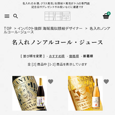
名入れのお酒、グラス彫刻、似顔絵×彫刻ボトルの専門店
記念日やプレゼントやお祝いなどに最適です
0
menu
search
TOP
>
インパクト抜群 海賊風似顔絵デザイナー
>
名入れノンア
ルコール・ジュース
search
名入れノンアルコール・ジュース
似顔絵から選ぶ
[ 並び順を変更 ]
-
おすすめ順
-
価格順
-
新着順
名入れ（縦書き）から選ぶ
全 [2] 商品中 [1-2] 商品を表示しています
名入れ（横書き）から選ぶ
favorite
favorite
配送方法
お支払方法