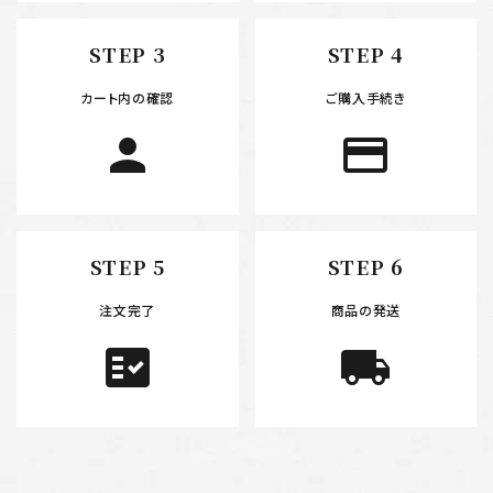
検索する
STEP 3
STEP 4
カート内の確認
ご購入手続き
person
payment
STEP 5
STEP 6
注文完了
商品の発送
fact_check
local_shipping