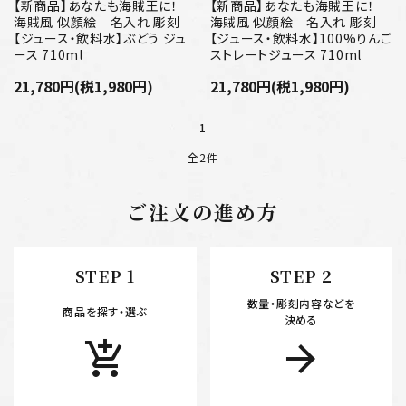
プライバシーポリシー
【新商品】あなたも海賊王に！
【新商品】あなたも海賊王に！
海賊風 似顔絵 名入れ 彫刻
海賊風 似顔絵 名入れ 彫刻
【ジュース・飲料水】ぶどう ジュ
【ジュース・飲料水】100%りんご
特定商取引法について
ース 710ml
ストレートジュース 710ml
21,780円(税1,980円)
21,780円(税1,980円)
お問い合わせ
1
全2件
ご注文の進め方
キーワード
STEP 1
STEP 2
数量・彫刻内容などを
カテゴリー
商品を探す・選ぶ
決める
add_shopping_cart
arrow_forward