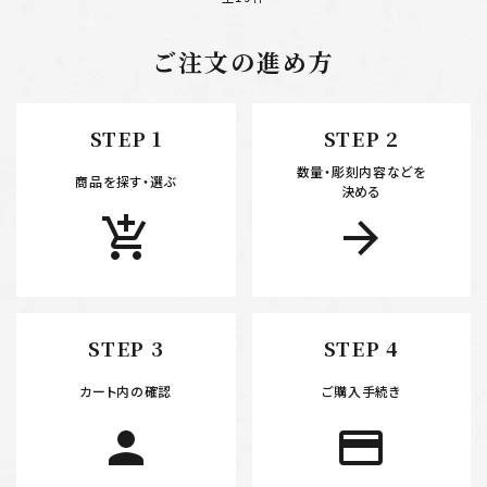
ご注文の進め方
キーワード
STEP 1
STEP 2
数量・彫刻内容などを
カテゴリー
商品を探す・選ぶ
決める
add_shopping_cart
arrow_forward
検索する
STEP 3
STEP 4
カート内の確認
ご購入手続き
person
payment