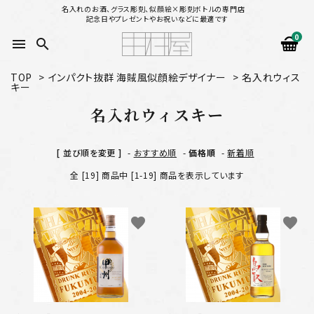
名入れのお酒、グラス彫刻、似顔絵×彫刻ボトルの専門店
記念日やプレゼントやお祝いなどに最適です
0
menu
search
TOP
>
インパクト抜群 海賊風似顔絵デザイナー
>
名入れウィス
キー
search
名入れウィスキー
似顔絵から選ぶ
[ 並び順を変更 ]
-
おすすめ順
-
価格順
-
新着順
名入れ（縦書き）から選ぶ
全 [19] 商品中 [1-19] 商品を表示しています
名入れ（横書き）から選ぶ
favorite
favorite
配送方法
お支払方法