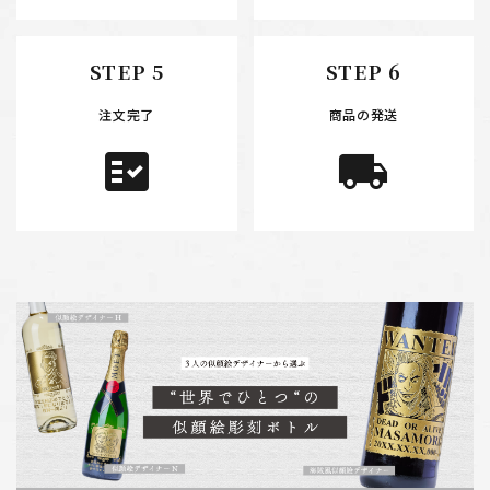
STEP 5
STEP 6
注文完了
商品の発送
fact_check
local_shipping