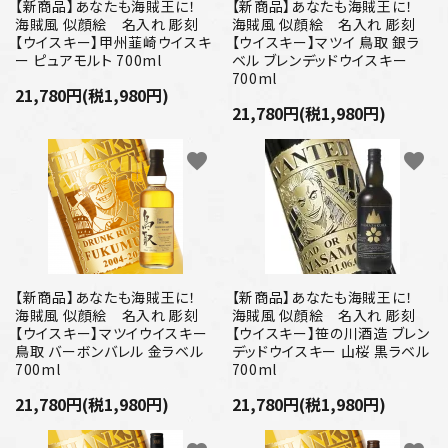
プライバシーポリシー
【新商品】あなたも海賊王に！
【新商品】あなたも海賊王に！
海賊風 似顔絵 名入れ 彫刻
海賊風 似顔絵 名入れ 彫刻
【ウイスキー】甲州韮崎ウイスキ
【ウイスキー】マツイ 鳥取 銀ラ
特定商取引法について
ー ピュアモルト 700ml
ベル ブレンデッドウイスキー
700ml
21,780円(税1,980円)
お問い合わせ
21,780円(税1,980円)
favorite
favorite
【新商品】あなたも海賊王に！
【新商品】あなたも海賊王に！
海賊風 似顔絵 名入れ 彫刻
海賊風 似顔絵 名入れ 彫刻
【ウイスキー】マツイウイスキー
【ウイスキー】笹の川酒造 ブレン
鳥取 バーボンバレル 金ラベル
デッドウイスキー 山桜 黒ラベル
700ml
700ml
21,780円(税1,980円)
21,780円(税1,980円)