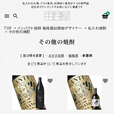
名入れのお酒、グラス彫刻、似顔絵×彫刻ボトルの専門店
記念日やプレゼントやお祝いなどに最適です
0
menu
search
TOP
>
インパクト抜群 海賊風似顔絵デザイナー
>
名入れ焼酎
>
その他の焼酎
search
その他の焼酎
似顔絵から選ぶ
[ 並び順を変更 ]
-
おすすめ順
-
価格順
-
新着順
名入れ（縦書き）から選ぶ
全 [7] 商品中 [1-7] 商品を表示しています
名入れ（横書き）から選ぶ
favorite
favorite
配送方法
お支払方法