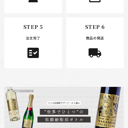
STEP 5
STEP 6
注文完了
商品の発送
fact_check
local_shipping