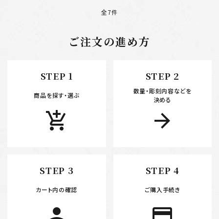
全7件
ご注文の進め方
キーワード
STEP 1
STEP 2
数量・彫刻内容などを
カテゴリー
商品を探す・選ぶ
決める
add_shopping_cart
arrow_forward
検索する
STEP 3
STEP 4
カート内の確認
ご購入手続き
person
payment