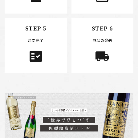
STEP 5
STEP 6
注文完了
商品の発送
fact_check
local_shipping