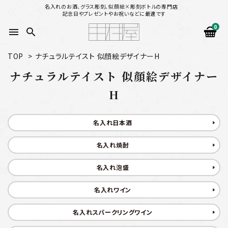
名入れのお酒、グラス彫刻、似顔絵×彫刻ボトルの専門店
記念日やプレゼントやお祝いなどに最適です
0
menu
search
TOP
>
ナチュラルテイスト 似顔絵デザイナーH
search
ナチュラルテイスト 似顔絵デザイナー
H
似顔絵から選ぶ
名入れ日本酒
名入れ（縦書き）から選ぶ
名入れ焼酎
名入れ（横書き）から選ぶ
名入れ泡盛
配送方法
名入れワイン
お支払方法
名入れスパークリングワイン