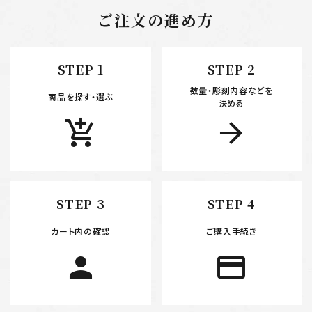
ご注文の進め方
キーワード
STEP 1
STEP 2
数量・彫刻内容などを
カテゴリー
商品を探す・選ぶ
決める
add_shopping_cart
arrow_forward
検索する
STEP 3
STEP 4
カート内の確認
ご購入手続き
person
payment