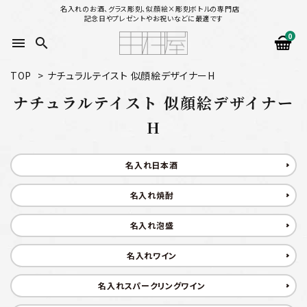
名入れのお酒、グラス彫刻、似顔絵×彫刻ボトルの専門店
記念日やプレゼントやお祝いなどに最適です
0
menu
search
TOP
>
ナチュラルテイスト 似顔絵デザイナーH
search
ナチュラルテイスト 似顔絵デザイナー
H
似顔絵から選ぶ
名入れ日本酒
名入れ（縦書き）から選ぶ
名入れ焼酎
名入れ（横書き）から選ぶ
名入れ泡盛
配送方法
名入れワイン
お支払方法
名入れスパークリングワイン