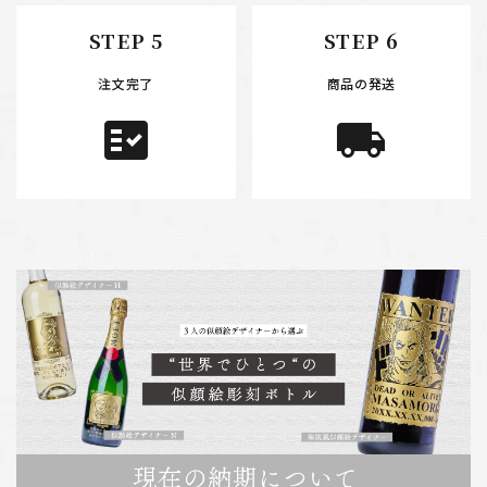
STEP 5
STEP 6
注文完了
商品の発送
fact_check
local_shipping