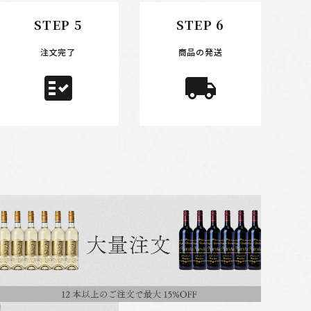
STEP 5
STEP 6
注文完了
商品の発送
fact_check
local_shipping