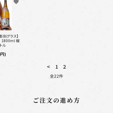
favorite
彫刻グラス】
1800ml 縦
トル
0円)
<
1
2
全22件
close
ご注文の進め方