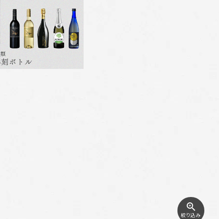
zoom_in
絞り込み