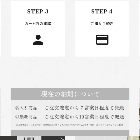
STEP 3
STEP 4
カート内の確認
ご購入手続き
person
payment