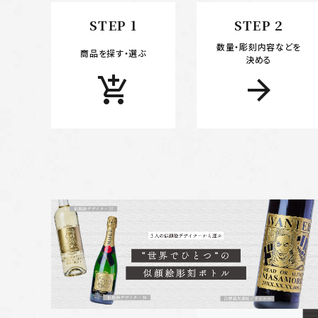
STEP 1
STEP 2
カテゴリー
数量・彫刻内容などを
商品を探す・選ぶ
決める
add_shopping_cart
arrow_forward
検索する