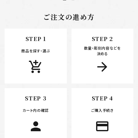
ご注文の進め方
キーワード
STEP 1
STEP 2
数量・彫刻内容などを
カテゴリー
商品を探す・選ぶ
決める
add_shopping_cart
arrow_forward
検索する
STEP 3
STEP 4
カート内の確認
ご購入手続き
person
payment