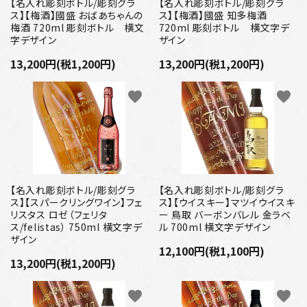
プライバシーポリシー
【名入れ彫刻ボトル/彫刻グラ
【名入れ彫刻ボトル/彫刻グラ
ス】【梅酒】國盛 おばあちゃんの
ス】【梅酒】國盛 知多梅酒
梅酒 720ml 彫刻ボトル 横文
720ml 彫刻ボトル 横文字デ
特定商取引法について
字デザイン
ザイン
13,200円(税1,200円)
13,200円(税1,200円)
お問い合わせ
favorite
favorite
【名入れ彫刻ボトル/彫刻グラ
【名入れ彫刻ボトル/彫刻グラ
ス】【スパークリングワイン】フェ
ス】【ウイスキー】マツイウイスキ
リスタス ロゼ（フェリタ
ー 鳥取 バーボンバレル 金ラベ
ス/felistas） 750ml 横文字デ
ル 700ml 横文字デザイン
ザイン
12,100円(税1,100円)
13,200円(税1,200円)
favorite
favorite