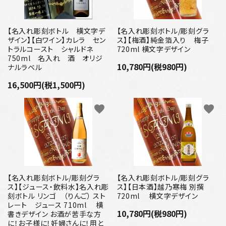
【名入れ彫刻ボトル 横文字デ
【名入れ彫刻ボトル/彫刻グラ
ザイン】【白ワイン】カレラ セン
ス】【梅酒】純金箔入り 梅子
トラルコースト シャルドネ
720ml 横文字デザイン
750ml 名入れ 酒 オリジ
10,780円(税980円)
ナルラベル
16,500円(税1,500円)
favorite
favorite
【名入れ彫刻ボトル/彫刻グラ
【名入れ彫刻ボトル/彫刻グラ
ス】【ジュース・飲料水】名入れ彫
ス】【日本酒】越乃寒梅 別撰
刻ボトル リンゴ （りんご） スト
720ml 横文字デザイン
レート ジュース 710ml 横
10,780円(税980円)
書きデザイン お酒が苦手な方
に！お子様に！妊婦さんに！用と