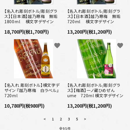
【名入れ彫刻ボトル/彫刻グラ
【名入れ彫刻ボトル/彫刻グラ
ス】【日本酒】越乃寒梅 無垢
ス】【日本酒】越乃寒梅 無垢
1800ml 横文字デザイン
720ml 横文字デザイン
18,700円(税1,700円)
13,200円(税1,200円)
favorite
favorite
【名入れ 彫刻ボトル】横文字デ
【名入れ彫刻ボトル/彫刻グラ
ザイン 『越乃寒梅 白ラベル』
ス】【梅酒】一ノ蔵ひめぜん
720ml
ume 720ml 横文字デザイン
10,780円(税980円)
13,200円(税1,200円)
<
1
2
3
5
>
全95件