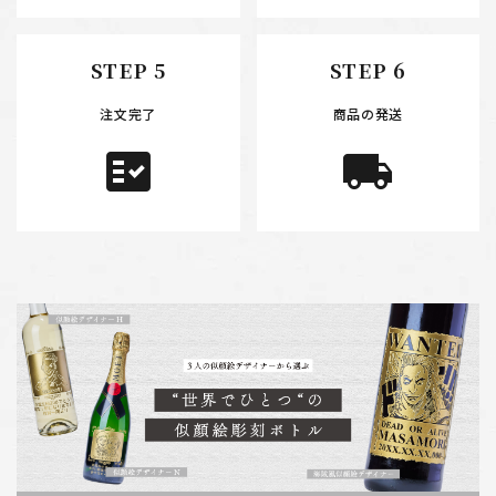
STEP 5
STEP 6
注文完了
商品の発送
fact_check
local_shipping