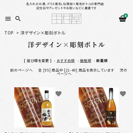
名入れのお酒、グラス彫刻、似顔絵×彫刻ボトルの専門店
記念日やプレゼントやお祝いなどに最適です
0
menu
search
TOP
>
洋デザイン×彫刻ボトル
search
洋デザイン×彫刻ボトル
似顔絵から選ぶ
[ 並び順を変更 ]
-
おすすめ順
-
価格順
-
新着順
前のページへ
全 [95] 商品中 [21-40] 商品を表示しています
次の
名入れ（縦書き）から選ぶ
ページへ
名入れ（横書き）から選ぶ
favorite
favorite
配送方法
お支払方法